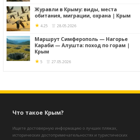
Журавли в Крыму: виды, места
обитания, миграции, охрана | Крым
★
4.25
28.05.2026
Маршрут Симферополь — Нагорье
Караби — Алушта: поход по горам |
Крым
★
5
27.05.2026
Что такое Крым?
Ищете достоверную информацию о лучших пляжах,
исторических достопримечательностях и туристических