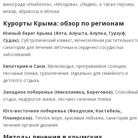
винограда «Изабелла», «Молдова», «Лидия», а также персики,
инжир, абрикосы и яблоки.
Курорты Крыма: обзор по регионам
Южный берег Крыма (Ялта, Алушта, Алупка, Гурзуф,
Судак).
Субтропический климат, вечнозелёная растительност
санатории для лечения лёгочных и сердечно-сосудистых
заболеваний.
Евпатория и Саки.
Мелководье, прогреваемое солнцем,
песчаные пляжи, грязелечение. Идеально для семейного и
детского отдыха.
Западное побережье (Николаевка, Береговое).
Спокойны
отдых, недорогое жильё, песчано-галечные пляжи.
Юго-восточное побережье (Феодосия, Коктебель,
Планерское).
Тёплое море, красивые пейзажи, санатории для
лечения органов дыхания.
Методы лечения в крымских