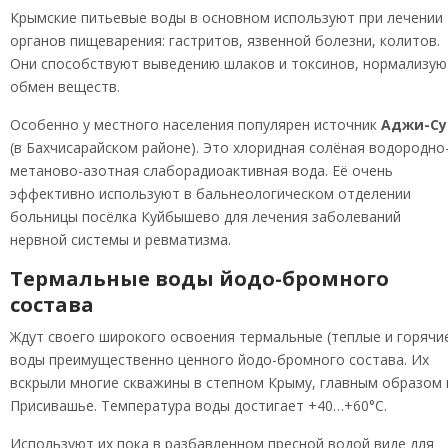
Крымские питьевые воды в основном используют при лечении
органов пищеварения: гастритов, язвенной болезни, колитов.
Они способствуют выведению шлаков и токсинов, нормализую
обмен веществ.
Особенно у местного населения популярен источник
Аджи-Су
(в Бахчисарайском районе). Это хлоридная солёная водородно
метаново-азотная слаборадиоактивная вода. Её очень
эффективно используют в бальнеологическом отделении
больницы посёлка Куйбышево для лечения заболеваний
нервной системы и ревматизма.
Термальные воды йодо-бромного
состава
Ждут своего широкого освоения термальные (теплые и горячи
воды преимущественно ценного йодо-бромного состава. Их
вскрыли многие скважины в степном Крыму, главным образом 
Присивашье. Температура воды достигает +40…+60°C.
Используют их пока в разбавленном пресной водой виде для