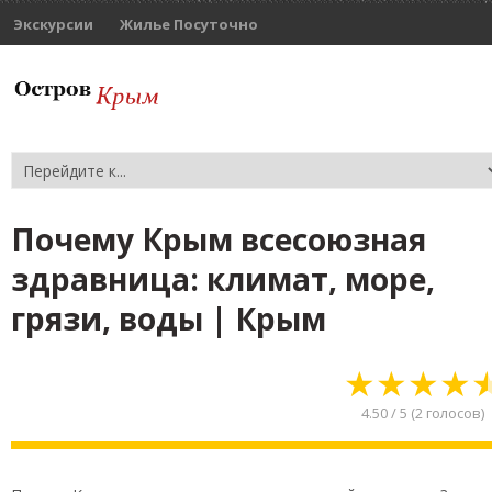
Экскурсии
Жилье Посуточно
Почему Крым всесоюзная
здравница: климат, море,
грязи, воды | Крым
★
★
★
★
4.50
/
5
(
2
голосов)