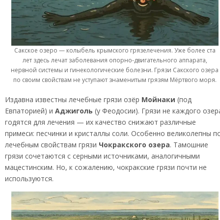
Сакское озеро — колыбель крымского грязелечения. Уже более ста
лет здесь лечат заболевания опорно-двигательного аппарата,
нервной системы и гинекологические болезни. Грязи Сакского озера
по своим свойствам не уступают знаменитым грязям Мёртвого моря.
Издавна известны лечебные грязи озёр
Мойнаки
(под
Евпаторией) и
Аджиголь
(у Феодосии). Грязи не каждого озер
годятся для лечения — их качество снижают различные
примеси: песчинки и кристаллы соли. Особенно великолепны п
лечебным свойствам грязи
Чокракского озера
. Тамошние
грязи сочетаются с серными источниками, аналогичными
мацестинским. Но, к сожалению, чокракские грязи почти не
используются.