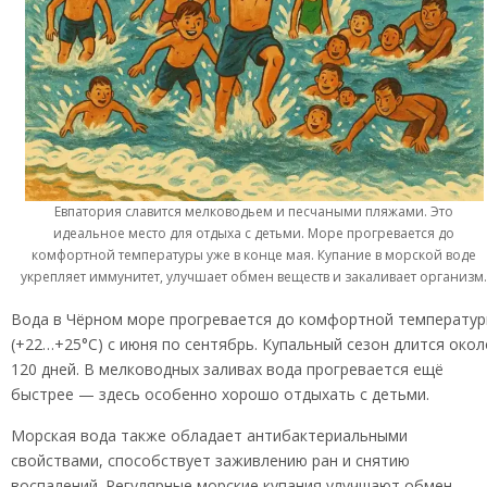
Евпатория славится мелководьем и песчаными пляжами. Это
идеальное место для отдыха с детьми. Море прогревается до
комфортной температуры уже в конце мая. Купание в морской воде
укрепляет иммунитет, улучшает обмен веществ и закаливает организм
Вода в Чёрном море прогревается до комфортной температу
(+22…+25°C) с июня по сентябрь. Купальный сезон длится окол
120 дней. В мелководных заливах вода прогревается ещё
быстрее — здесь особенно хорошо отдыхать с детьми.
Морская вода также обладает антибактериальными
свойствами, способствует заживлению ран и снятию
воспалений. Регулярные морские купания улучшают обмен