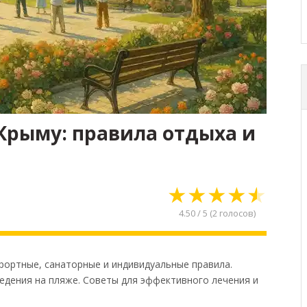
Крыму: правила отдыха и
★
★
★
★
★
4.50
/
5
(
2
голосов)
рортные, санаторные и индивидуальные правила.
ведения на пляже. Советы для эффективного лечения и