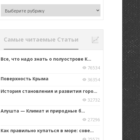
Рубрики
Самые читаемые Статьи
Все, что надо знать о полуострове К...
76534
Поверхность Крыма
36354
История становления и развития горо...
32732
Алушта — Климат и природные б...
27296
Как правильно купаться в море: сове...
25571