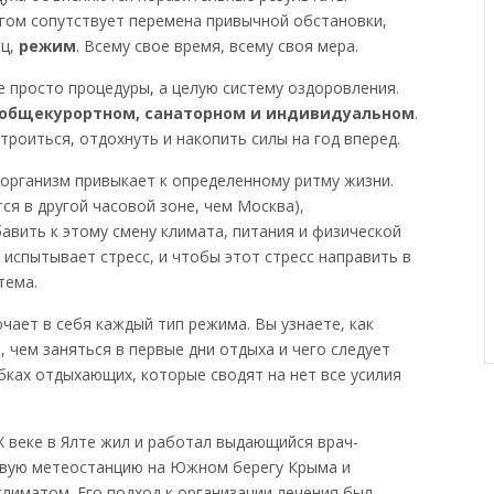
огом сопутствует перемена привычной обстановки,
ец,
режим
. Всему свое время, всему своя мера.
е просто процедуры, а целую систему оздоровления.
общекурортном, санаторном и индивидуальном
.
роиться, отдохнуть и накопить силы на год вперед.
 организм привыкает к определенному ритму жизни.
ся в другой часовой зоне, чем Москва),
авить к этому смену климата, питания и физической
 испытывает стресс, и чтобы этот стресс направить в
тема.
чает в себя каждый тип режима. Вы узнаете, как
, чем заняться в первые дни отдыха и чего следует
бках отдыхающих, которые сводят на нет все усилия
IX веке в Ялте жил и работал выдающийся врач-
ервую метеостанцию на Южном берегу Крыма и
лиматом. Его подход к организации лечения был