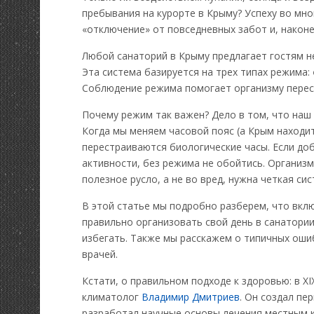
пребывания на курорте в Крыму? Успеху во мн
«отключение» от повседневных забот и, након
Любой санаторий в Крыму предлагает гостям н
Эта система базируется на трех типах режима:
Соблюдение режима помогает организму перест
Почему режим так важен? Дело в том, что наш
Когда мы меняем часовой пояс (а Крым находит
перестраиваются биологические часы. Если доб
активности, без режима не обойтись. Организм
полезное русло, а не во вред, нужна четкая сис
В этой статье мы подробно разберем, что вклю
правильно организовать свой день в санатории
избегать. Также мы расскажем о типичных оши
врачей.
Кстати, о правильном подходе к здоровью: в X
климатолог
Владимир Дмитриев
. Он создал п
разработал научные основы лечения местным к