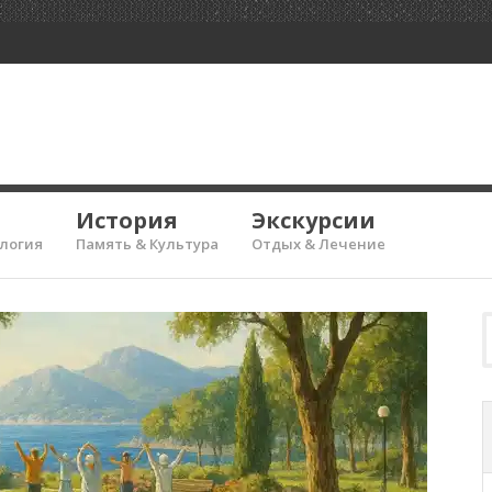
История
Экскурсии
ология
Память & Культура
Отдых & Лечение