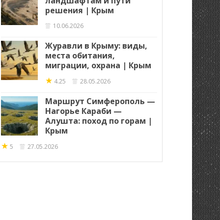
ландшафтам и пути
решения | Крым
10.06.2026
Журавли в Крыму: виды,
места обитания,
миграции, охрана | Крым
★
4.25
28.05.2026
Маршрут Симферополь —
Нагорье Караби —
Алушта: поход по горам |
Крым
★
5
27.05.2026