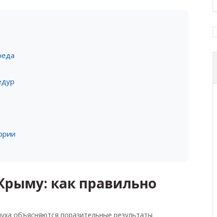
реда
едур
тории
Крыму: как правильно
здуха объясняются поразительные результаты