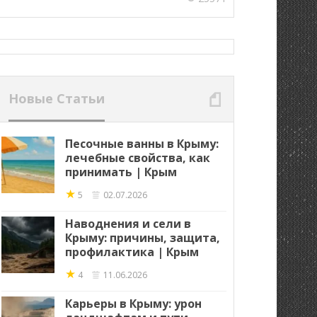
Новые Статьи
Песочные ванны в Крыму:
лечебные свойства, как
принимать | Крым
★
5
02.07.2026
Наводнения и сели в
Крыму: причины, защита,
профилактика | Крым
★
4
11.06.2026
Карьеры в Крыму: урон