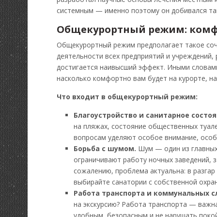
системным — именно поэтому он добивался та
Общекурортный режим: комф
Общекурортный режим предполагает такое соче
деятельности всех предприятий и учреждений,
достигается наивысший эффект. Иными словами,
насколько комфортно вам будет на курорте, на
Что входит в общекурортный режим:
Благоустройство и санитарное состоя
на пляжах, состояние общественных туале
вопросам уделяют особое внимание, особ
Борьба с шумом.
Шум — один из главных
ограничивают работу ночных заведений, з
сожалению, проблема актуальна: в разгар
выбирайте санатории с собственной охра
Работа транспорта и коммунальных с
на экскурсию? Работа транспорта — важн
удобным, безопасным и не нарушать поко