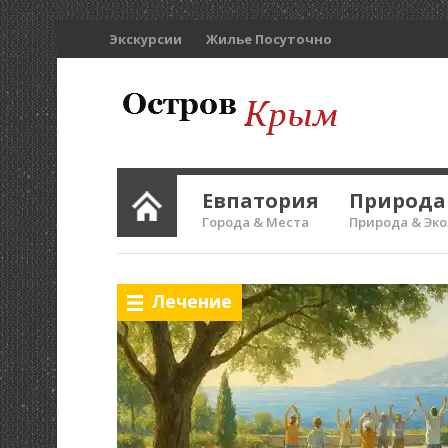
Экскурсии
Жилье Посуточно
Евпатория
Природа
Города & Места
Природа & Эк
Лечение