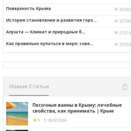
Поверхность Крыма
36356
История становления и развития горо...
32746
Алушта — Климат и природные б...
27314
Как правильно купаться в море: сове...
25594
Новые Статьи
Песочные ванны в Крыму: лечебные
свойства, как принимать | Крым
★
5
02.07.2026