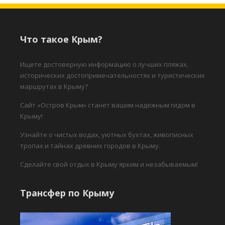
Что такое Крым?
Ищете достоверную информацию о лучших пляжах,
исторических достопримечательностях и туристических
маршрутах в Крыму?
Сайт «Остров Крым» станет вашим надежным гидом в
Крыму!
Узнайте о чистых водах, уютных бухтах, живописных
тропах и тайнах древних городов в Крыму.
Сделайте свой отдых в Крыму ярким и незабываемым!
Трансфер по Крыму