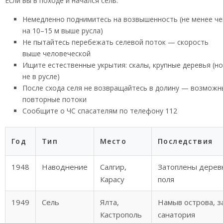
Если вы в походе и начался сель:
Немедленно поднимитесь на возвышенность (не менее ч
на 10–15 м выше русла)
Не пытайтесь перебежать селевой поток — скорость
выше человеческой
Ищите естественные укрытия: скалы, крупные деревья (но
не в русле)
После схода селя не возвращайтесь в долину — возможн
повторные потоки
Сообщите о ЧС спасателям по телефону 112
Год
Тип
Место
Последствия
1948
Наводнение
Салгир,
Затоплены дерев
Карасу
поля
1949
Сель
Ялта,
Намыв острова, з
Кастрополь
санатория