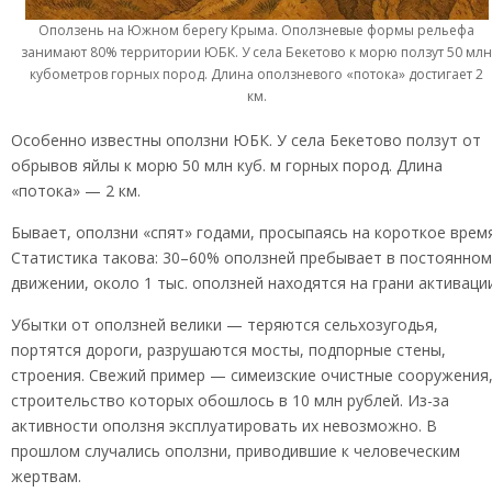
Оползень на Южном берегу Крыма. Оползневые формы рельефа
занимают 80% территории ЮБК. У села Бекетово к морю ползут 50 мл
кубометров горных пород. Длина оползневого «потока» достигает 2
км.
Особенно известны оползни ЮБК. У села Бекетово ползут от
обрывов яйлы к морю 50 млн куб. м горных пород. Длина
«потока» — 2 км.
Бывает, оползни «спят» годами, просыпаясь на короткое время
Статистика такова: 30–60% оползней пребывает в постоянном
движении, около 1 тыс. оползней находятся на грани активации
Убытки от оползней велики — теряются сельхозугодья,
портятся дороги, разрушаются мосты, подпорные стены,
строения. Свежий пример — симеизские очистные сооружения
строительство которых обошлось в 10 млн рублей. Из-за
активности оползня эксплуатировать их невозможно. В
прошлом случались оползни, приводившие к человеческим
жертвам.