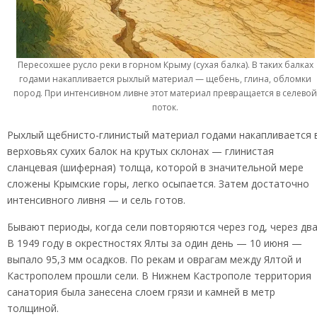
Пересохшее русло реки в горном Крыму (сухая балка). В таких балках
годами накапливается рыхлый материал — щебень, глина, обломки
пород. При интенсивном ливне этот материал превращается в селево
поток.
Рыхлый щебнисто-глинистый материал годами накапливается 
верховьях сухих балок на крутых склонах — глинистая
сланцевая (шиферная) толща, которой в значительной мере
сложены Крымские горы, легко осыпается. Затем достаточно
интенсивного ливня — и сель готов.
Бывают периоды, когда сели повторяются через год, через два
В 1949 году в окрестностях Ялты за один день — 10 июня —
выпало 95,3 мм осадков. По рекам и оврагам между Ялтой и
Кастрополем прошли сели. В Нижнем Кастрополе территория
санатория была занесена слоем грязи и камней в метр
толщиной.