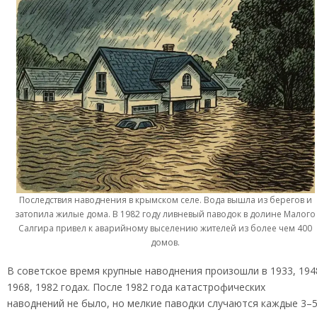
Последствия наводнения в крымском селе. Вода вышла из берегов и
затопила жилые дома. В 1982 году ливневый паводок в долине Малого
Салгира привел к аварийному выселению жителей из более чем 400
домов.
В советское время крупные наводнения произошли в 1933, 194
1968, 1982 годах. После 1982 года катастрофических
наводнений не было, но мелкие паводки случаются каждые 3–