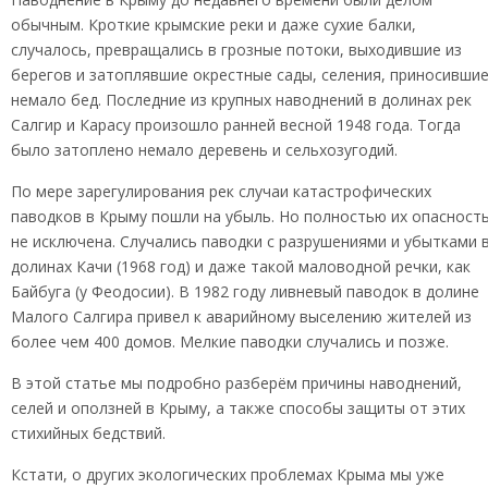
обычным. Кроткие крымские реки и даже сухие балки,
случалось, превращались в грозные потоки, выходившие из
берегов и затоплявшие окрестные сады, селения, приносивши
немало бед. Последние из крупных наводнений в долинах рек
Салгир и Карасу произошло ранней весной 1948 года. Тогда
было затоплено немало деревень и сельхозугодий.
По мере зарегулирования рек случаи катастрофических
паводков в Крыму пошли на убыль. Но полностью их опасност
не исключена. Случались паводки с разрушениями и убытками 
долинах Качи (1968 год) и даже такой маловодной речки, как
Байбуга (у Феодосии). В 1982 году ливневый паводок в долине
Малого Салгира привел к аварийному выселению жителей из
более чем 400 домов. Мелкие паводки случались и позже.
В этой статье мы подробно разберём причины наводнений,
селей и оползней в Крыму, а также способы защиты от этих
стихийных бедствий.
Кстати, о других экологических проблемах Крыма мы уже