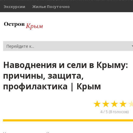
Экскурсии
Жилье Посуточно
Наводнения и сели в Крыму:
причины, защита,
профилактика | Крым
★
★
★
★
4
/
5
(
8
голосов)