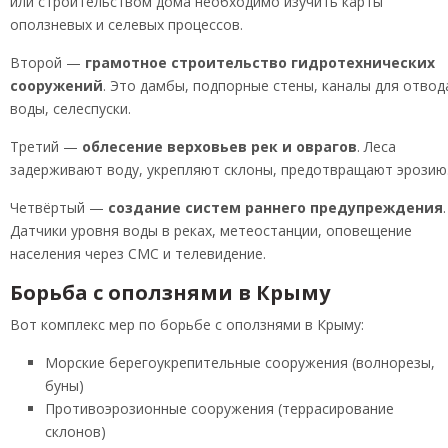
или строительством дома необходимо изучить карты
оползневых и селевых процессов.
Второй —
грамотное строительство гидротехнических
сооружений
. Это дамбы, подпорные стены, каналы для отвод
воды, селеспуски.
Третий —
облесение верховьев рек и оврагов
. Леса
задерживают воду, укрепляют склоны, предотвращают эрозию
Четвёртый —
создание систем раннего предупреждения
.
Датчики уровня воды в реках, метеостанции, оповещение
населения через СМС и телевидение.
Борьба с оползнями в Крыму
Вот комплекс мер по борьбе с оползнями в Крыму:
Морские берегоукрепительные сооружения (волнорезы,
буны)
Противоэрозионные сооружения (террасирование
склонов)