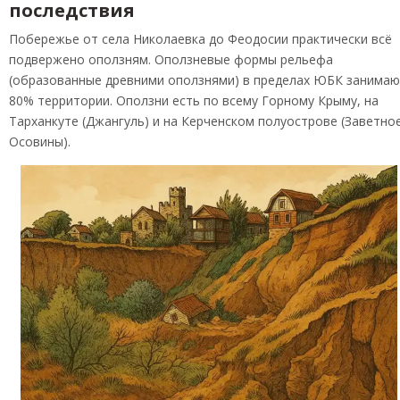
последствия
Побережье от села Николаевка до Феодосии практически всё
подвержено оползням. Оползневые формы рельефа
(образованные древними оползнями) в пределах ЮБК занима
80% территории. Оползни есть по всему Горному Крыму, на
Тарханкуте (Джангуль) и на Керченском полуострове (Заветное
Осовины).