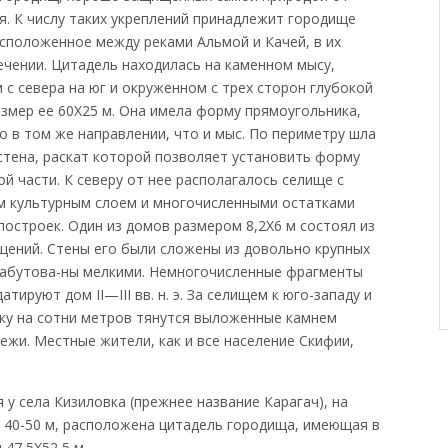
я. К числу таких укреплений принадлежит городище
асположенное между реками Альмой и Качей, в их
ечении. Цитадель находилась на каменном мысу,
 с севера на юг и окруженном с трех сторон глубокой
азмер ее 60X25 м. Она имела форму прямоугольника,
о в том же направлении, что и мыс. По периметру шла
стена, раскат которой позволяет установить форму
й части. К северу от нее располагалось селище с
 культурным слоем и многочисленными остатками
построек. Один из домов размером 8,2X6 м состоял из
щений. Стены его были сложены из довольно крупных
забутова-ны мелкими. Немногочисленные фрагменты
атируют дом II—III вв. н. э. За селищем к юго-западу и
ку на сотни метров тянутся выложенные камнем
ежи. Местные жители, как и все население Скифии,
 у села Кизиловка (прежнее название Карагач), на
а 40-50 м, расположена цитадель городища, имеющая в
47,5X52,5 м.