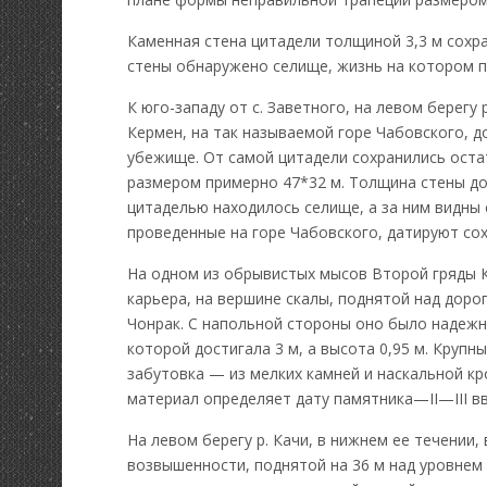
Каменная стена цитадели толщиной 3,3 м сохра
стены обнаружено селище, жизнь на котором прот
К юго-западу от с. Заветного, на левом берегу
Кермен, на так называемой горе Чабовского, 
убежище. От самой цитадели сохранились оста
размером примерно 47*32 м. Толщина стены дос
цитаделью находилось селище, а за ним видны
проведенные на горе Чабовского, датируют со
На одном из обрывистых мысов Второй гряды Кр
карьера, на вершине скалы, поднятой над доро
Чонрак. С напольной стороны оно было надеж
которой достигала 3 м, а высота 0,95 м. Крупн
забутовка — из мелких камней и наскальной к
материал определяет дату памятника—II—III вв. 
На левом берегу р. Качи, в нижнем ее течении,
возвышенности, поднятой на 36 м над уровнем 