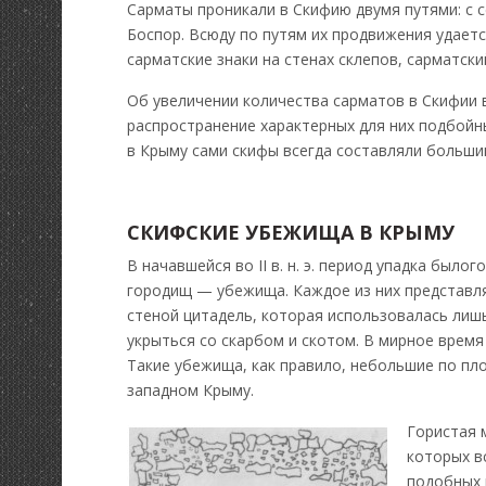
Сарматы проникали в Скифию двумя путями: с с
Боспор. Всюду по путям их продвижения удает
сарматские знаки на стенах склепов, сарматски
Об увеличении количества сарматов в Скифии 
распространение характерных для них подбойны
в Крыму сами скифы всегда составляли больши
СКИФСКИЕ УБЕЖИЩА В КРЫМУ
В начавшейся во II в. н. э. период упадка был
городищ — убежища. Каждое из них представл
стеной цитадель, которая использовалась лиш
укрыться со скарбом и скотом. В мирное врем
Такие убежища, как правило, небольшие по пл
западном Крыму.
Гористая 
которых в
подобных 