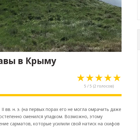
авы в Крыму
★
★
★
★
★
5
/
5
(
2
голосов)
 вв. н. э. (на первых порах его не могла омрачить даже
постепенно сменился упадком. Возможно, этому
ние сарматов, которые усилили свой натиск на скифов