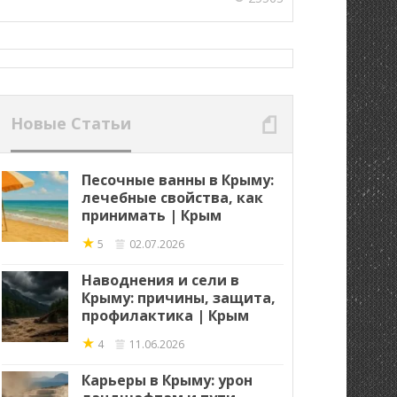
Новые Статьи
Песочные ванны в Крыму:
лечебные свойства, как
принимать | Крым
★
5
02.07.2026
Наводнения и сели в
Крыму: причины, защита,
профилактика | Крым
★
4
11.06.2026
Карьеры в Крыму: урон