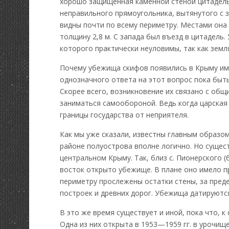
хорошо защищенная каменной стеной цитадель
неправильного прямоугольника, вытянутого с з
видны почти по всему периметру. Местами она 
толщину 2,8 м. С запада был въезд в цитадель
которого практически неуловимы, так как земл
Почему убежища скифов появились в Крыму именн
однозначного ответа на этот вопрос пока быт
Скорее всего, возникновение их связано с об
заниматься самообороной. Ведь когда царская
границы государства от неприятеля.
Как мы уже сказали, известны главным образо
районе полуострова вполне логично. Но существ
центральном Крыму. Так, близ с. Пионерского (
восток открыто убежище. В плане оно имело 
периметру прослежены остатки стены, за пред
построек и древних дорог. Убежища датируются 
В это же время существует и иной, пока что, 
Одна из них открыта в 1953—1959 гг. в урочищ