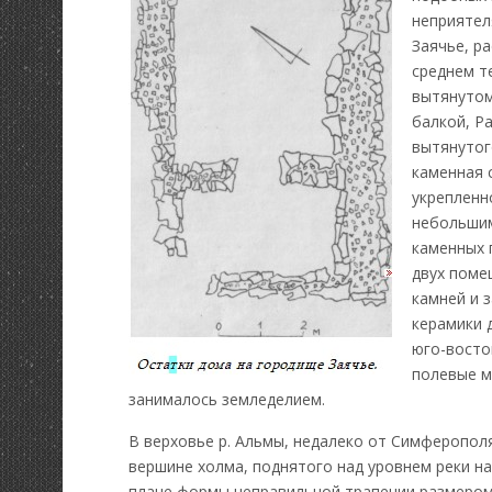
неприятел
Заячье, р
среднем т
вытянутом
балкой, Р
вытянутог
каменная 
укрепленно
небольшим
каменных 
двух поме
камней и 
керамики д
юго-восто
полевые м
занималось земледелием.
В верховье р. Альмы, недалеко от Симферополя
вершине холма, поднятого над уровнем реки н
плане формы неправильной трапеции размером 