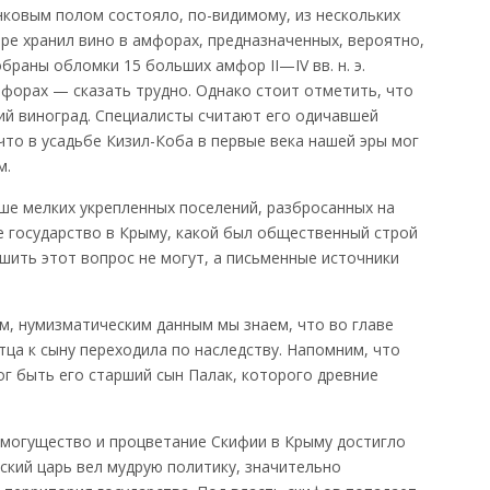
ковым полом состояло, по-видимому, из нескольких
ре хранил вино в амфорах, предназначенных, вероятно,
браны обломки 15 больших амфор II—IV вв. н. э.
форах — сказать трудно. Однако стоит отметить, что
ий виноград. Специалисты считают его одичавшей
что в усадьбе Кизил-Коба в первые века нашей эры мог
м.
ольше мелких укрепленных поселений, разбросанных на
е государство в Крыму, какой был общественный строй
шить этот вопрос не могут, а письменные источники
м, нумизматическим данным мы знаем, что во главе
тца к сыну переходила по наследству. Напомним, что
г быть его старший сын Палак, которого древние
 могущество и процветание Скифии в Крыму достигло
ский царь вел мудрую политику, значительно