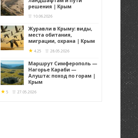
ландшафтам и пути
решения | Крым
10.06.2026
Журавли в Крыму: виды,
места обитания,
миграции, охрана | Крым
★
4.25
28.05.2026
Маршрут Симферополь —
Нагорье Караби —
Алушта: поход по горам |
Крым
★
5
27.05.2026