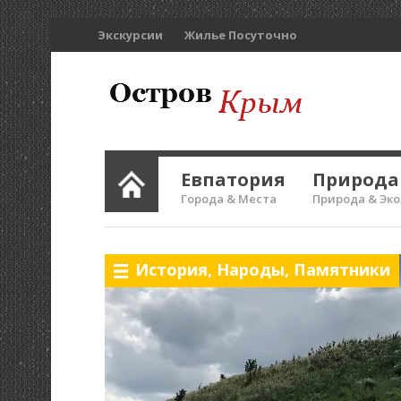
Экскурсии
Жилье Посуточно
Евпатория
Природа
Города & Места
Природа & Эк
История
,
Народы
,
Памятники