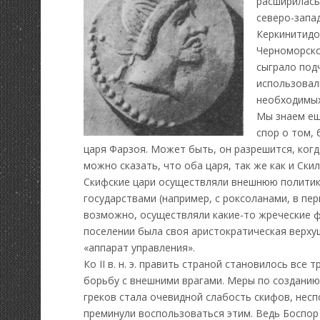
расширилась
северо-запа
Керкинитидо
Черноморско
сыграло под
использовал
необходимых
Мы знаем ещ
спор о том,
царя Фарзоя. Может быть, он разрешится, когд
можно сказать, что оба царя, так же как и Ски
Скифские цари осуществляли внешнюю политику
государствами (например, с роксоланами, в пе
возможно, осуществляли какие-то жреческие фу
поселении была своя аристократическая верху
«аппарат управления».
Ко II в. н. э. править страной становилось вс
борьбу с внешними врагами. Меры по созданию
греков стала очевидной слабость скифов, нес
преминули воспользоваться этим. Ведь Боспор