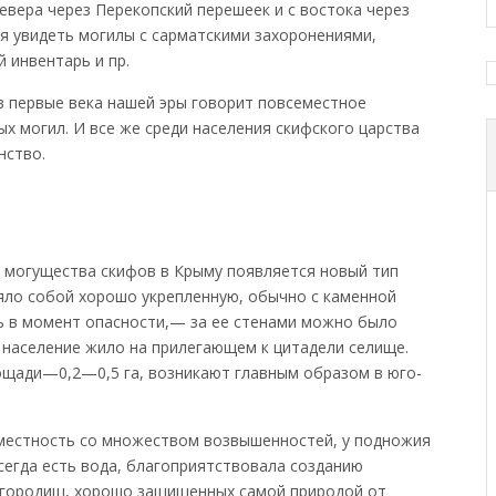
евера через Перекопский перешеек и с востока через
ся увидеть могилы с сарматскими захоронениями,
й инвентарь и пр.
в первые века нашей эры говорит повсеместное
х могил. И все же среди населения скифского царства
нство.
ого могущества скифов в Крыму появляется новый тип
яло собой хорошо укрепленную, обычно с каменной
ь в момент опасности,— за ее стенами можно было
я население жило на прилегающем к цитадели селище.
ощади—0,2—0,5 га, возникают главным образом в юго-
местность со множеством возвышенностей, у подножия
сегда есть вода, благоприятствовала созданию
городищ, хорошо защищенных самой природой от