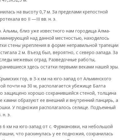
нилась на высоту 0,7 м. За пределами крепостной
екала во II —III вв. н. э.
 р. Альмы, близ уже известного нам городища Алма-
доминирующей над данной местностью, находилось
тки стены укрепления в форме неправильной трапеции
тигала 2 м. Въезд был, вероятно, с северо-запада. За
 следы межевых оград. Разведочные работы,
хранившиеся здесь остатки первыми веками нашей эры.
ымских гор, в 3-х км на юго-запад от Альминского
гой почти на 30 м, располагается убежище Балта
но защищено хорошо сохранившейся стеной, толщина
ые камни образуют ее внешний и внутренний панцирь, а
рошки. У подножия располагалось селище. Подъемный
н. э.
 в 6 км на юго-запад от с. Фурмановки, на небольшой
пашни, что раскинулась у ее подножия, сохранилась