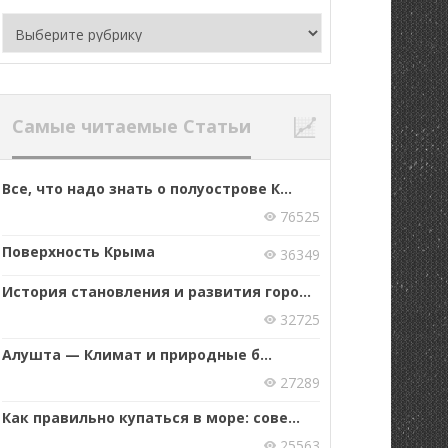
Рубрики
Самые читаемые Статьи
Все, что надо знать о полуострове К...
76525
Поверхность Крыма
36349
История становления и развития горо...
32725
Алушта — Климат и природные б...
27289
Как правильно купаться в море: сове...
25563