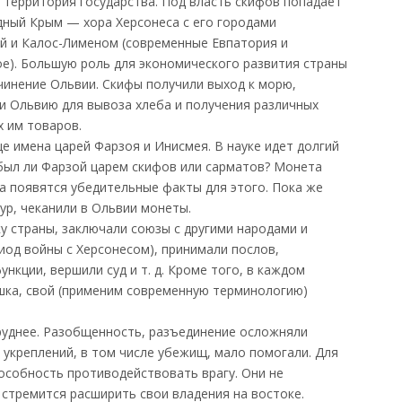
 территория государства. Под власть скифов попадает
дный Крым — хора Херсонеса с его городами
й и Калос-Лименом (современные Евпатория и
е). Большую роль для экономического развития страны
чинение Ольвии. Скифы получили выход к морю,
и Ольвию для вывоза хлеба и получения различных
 им товаров.
е имена царей Фарзоя и Инисмея. В науке идет долгий
 был ли Фарзой царем скифов или сарматов? Монета
а появятся убедительные факты для этого. Пока же
лур, чеканили в Ольвии монеты.
 страны, заключали союзы с другими народами и
риод войны с Херсонесом), принимали послов,
нкции, вершили суд и т. д. Кроме того, в каждом
шка, свой (применим современную терминологию)
е труднее. Разобщенность, разъединение осложняли
 укреплений, в том числе убежищ, мало помогали. Для
пособность противодействовать врагу. Они не
 стремится расширить свои владения на востоке.