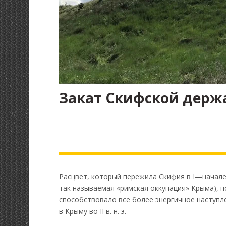
Закат Скифской держ
Расцвет, который пережила Скифия в I—начале II
так называемая «римская оккупация» Крыма), 
способствовало все более энергичное наступле
в Крыму во II в. н. э.