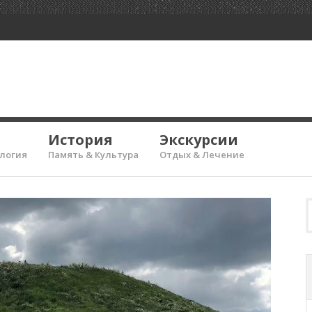
История
Экскурсии
ология
Память & Культура
Отдых & Лечение