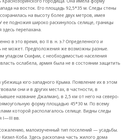
 Краснозоринского городища. Она имела форму
апада на восток. Его площадь 92,5*35 м. Следы стены
сохранилась на высоту более двух метров, имея
. У ее подножия широко раскинулось селище, границы
я здесь перепахана.
о в это время, во II в. н. э.? Определенного и
ь не может. Предположения же возможны разные.
щим упадком Скифии, с необходимостью населения
 власть ослабела, армия была не в состоянии защитить
м убежища юго-западного Крыма. Появление их в этом
овали они и в других местах, в частности, в
бывшее название Джалман), в 2,5 км от него на северо-
прямоугольную форму площадью 45*30 м. По всему
елами которой располагалось селище. Видны следы
I—III вв.
к сожалению, малоизученный тип поселений — усадьбы.
е Кизил-Коба. Здесь раскопана часть жилого дома