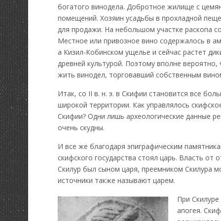
богатого винодела. Добротное жилище с цемян
помещений. Хозяин усадьбы в прохладной пеще
для продажи. На небольшом участке раскопа со
Местное или привозное вино содержалось в ам
а Кизил-Кобинском ущелье и сейчас растет дик
древней культурой. Поэтому вполне вероятно, 
жить винодел, торговавший собственным вино
Итак, со II в. н. э. в Скифии становится все б
широкой территории. Как управлялось скифско
Скифии? Одни лишь археологические данные ре
очень скудны.
И все же благодаря эпиграфическим памятника
скифского государства стоял царь. Власть от о
Скилур был сыном царя, преемником Скилура мо
источники также называют царем.
При Скилуре
апогея. Скиф