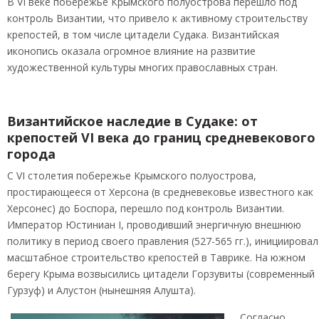
В VI веке побережье Крымского полуострова перешло под
контроль Византии, что привело к активному строительству
крепостей, в том числе цитадели Судака. Византийская
иконопись оказала огромное влияние на развитие
художественной культуры многих православных стран.
Византийское наследие в Судаке: от
крепостей VI века до границ средневекового
города
С VI столетия побережье Крымского полуострова,
простирающееся от Херсона (в средневековье известного как
Херсонес) до Боспора, перешло под контроль Византии.
Император Юстиниан I, проводивший энергичную внешнюю
политику в период своего правления (527-565 гг.), инициировал
масштабное строительство крепостей в Таврике. На южном
берегу Крыма возвысились цитадели Горзувиты (современный
Гурзуф) и Алустон (нынешняя Алушта).
Согласно