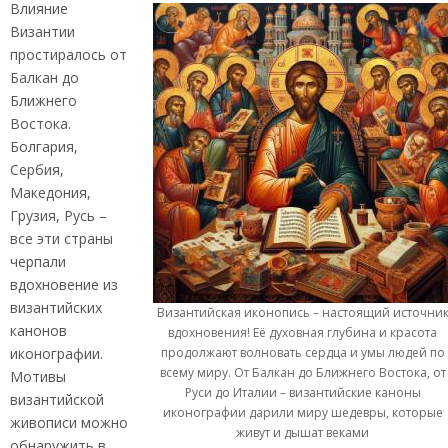
Влияние
Византии
простиралось от
Балкан до
Ближнего
Востока.
Болгария,
Сербия,
Македония,
Грузия, Русь –
все эти страны
черпали
вдохновение из
византийских
Византийская иконопись – настоящий источни
канонов
вдохновения! Её духовная глубина и красота
продолжают волновать сердца и умы людей по
иконографии.
всему миру. От Балкан до Ближнего Востока, от
Мотивы
Руси до Италии – византийские каноны
византийской
иконографии дарили миру шедевры, которые
живописи можно
живут и дышат веками
обнаружить в