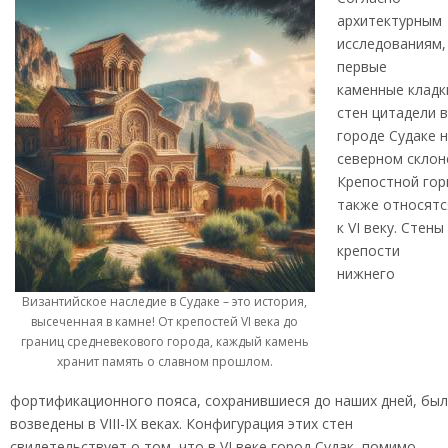
архитектурным
исследованиям,
первые
каменные кладк
стен цитадели 
городе Судаке 
северном склон
Крепостной го
также относятс
к VI веку. Стены
крепости
нижнего
Византийское наследие в Судаке – это история,
высеченная в камне! От крепостей VI века до
границ средневекового города, каждый камень
хранит память о славном прошлом.
фортификационного пояса, сохранившиеся до наших дней, бы
возведены в VIII-IX веках. Конфигурация этих стен
свидетельствует о том, что в VI веке город Судак, помимо