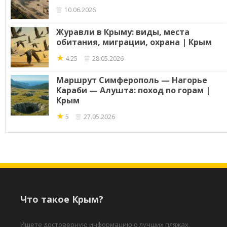
10.06.2026
Журавли в Крыму: виды, места
обитания, миграции, охрана | Крым
★
4.25
28.05.2026
Маршрут Симферополь — Нагорье
Караби — Алушта: поход по горам |
Крым
★
5
27.05.2026
Что такое Крым?
Ищете достоверную информацию о лучших пляжах,