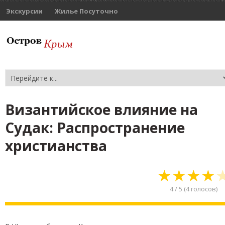
Экскурсии
Жилье Посуточно
Византийское влияние на
Судак: Распространение
христианства
★
★
★
★
4
/
5
(
4
голосов)