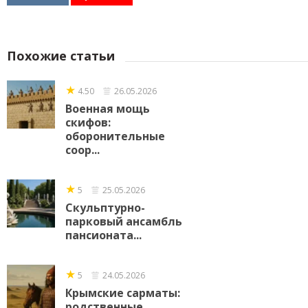
Похожие статьи
★
4.50
26.05.2026
Военная мощь
скифов:
оборонительные
соор...
★
5
25.05.2026
Скульптурно-
парковый ансамбль
пансионата...
★
5
24.05.2026
Крымские сарматы:
родственные