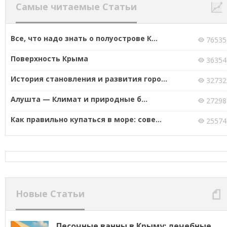
Самые читаемые Статьи
Все, что надо знать о полуострове К...
76535
Поверхность Крыма
36354
История становления и развития горо...
32732
Алушта — Климат и природные б...
27298
Как правильно купаться в море: сове...
25574
Новые Статьи
Песочные ванны в Крыму: лечебные