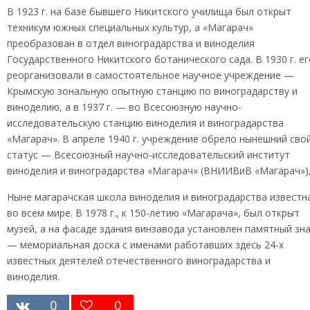
В 1923 г. на базе бывшего Никитского училища был открыт
техникум южных специальных культур, а «Магарач»
преобразован в отдел виноградарства и виноделия
Государственного Никитского ботанического сада. В 1930 г. ег
реорганизовали в самостоятельное научное учреждение —
Крымскую зональную опытную станцию по виноградарству и
виноделию, а в 1937 г. — во Всесоюзную научно-
исследовательскую станцию виноделия и виноградарства
«Магарач». В апреле 1940 г. учреждение обрело нынешний сво
статус — Всесоюзный научно-исследовательский институт
виноделия и виноградарства «Магарач» (ВНИИВиВ «Магарач»)
Ныне магарачская школа виноделия и виноградарства известн
во всем мире. В 1978 г., к 150-летию «Магарача», был открыт
музей, а на фасаде здания винзавода установлен памятный зн
— мемориальная доска с именами работавших здесь 24-х
известных деятелей отечественного виноградарства и
виноделия.
0
0