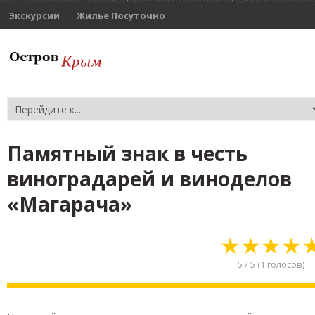
Экскурсии
Жилье Посуточно
Памятный знак в честь
виноградарей и виноделов
«Магарача»
★
★
★
★
5
/
5
(
1
голосов)