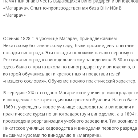
Памятный знак в честь выдающихся виноградарей и винодело
«Магарача». Опытно-производственная база ВНИИВиВ
«Магарач»
Осенью 1828 г. в урочище Магарач, принадлежавшем
Никитскому ботаническому саду, были произведены опытные
посадки винограда. Эти посадки положили начало первому в
России «виноградно-винодельческому заведению». В 30-х года
здесь была открыта школа по виноградарству и виноделию, в
которой обучались дети крепостных и представителей
«низшего сословия». Обучение носило практический характер.
В середине XIX в. создано Магарачское училище виноградарст
и виноделия с четырехгодичным сроком обучения. На его базе
1869 г. учреждены новое училище садоводства и виноделия и
практические курсы по виноградарству и виноделию, а в 1894 г
произведена реорганизация учебного заведения. Так возникло
Никитское училище садоводства и виноделия первого разряда
высшими курсами по виноделию в «Магараче».