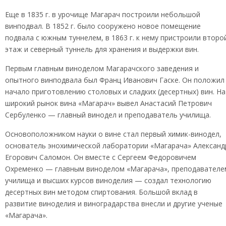
Еще в 1835 г. в урочище Магарач построили небольшой
винподвал. В 1852 г. было сооружено новое помещение
подвала с южным туннелем, в 1863 г. к нему пристроили второ
этаж и северный туннель для хранения и выдержки вин.
Первым главным виноделом Магарачского заведения и
опытного винподвала был Франц Иванович Гаске. Он положил
начало приготовлению столовых и сладких (десертных) вин. На
широкий рынок вина «Магарач» вывел Анастасий Петрович
Сербуленко — главный винодел и преподаватель училища.
Основоположником науки о вине стал первый химик-винодел,
основатель энохимической лаборатории «Магарача» Александ
Егорович Саломон. Он вместе с Сергеем Федоровичем
Охременко — главным виноделом «Магарача», преподавателе
училища и высших курсов виноделия — создал технологию
десертных вин методом спиртования. Большой вклад в
развитие виноделия и виноградарства внесли и другие ученые
«Магарача».