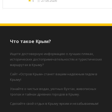
★
5
27.05.2026
Что такое Крым?
Ищете достоверную информацию о лучших пляжах,
исторических достопримечательностях и туристических
маршрутах в Крыму?
Сайт «Остров Крым» станет вашим надежным гидом в
Крыму!
Узнайте о чистых водах, уютных бухтах, живописных
тропах и тайнах древних городов в Крыму.
Сделайте свой отдых в Крыму ярким и незабываемым!