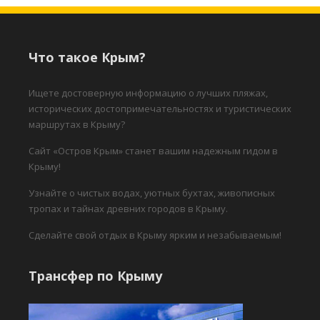
Что такое Крым?
Ищете достоверную информацию о лучших пляжах,
исторических достопримечательностях и туристических
маршрутах в Крыму?
Сайт «Остров Крым» станет вашим надежным гидом в
Крыму!
Узнайте о чистых водах, уютных бухтах, живописных
тропах и тайнах древних городов в Крыму.
Сделайте свой отдых в Крыму ярким и незабываемым!
Трансфер по Крыму