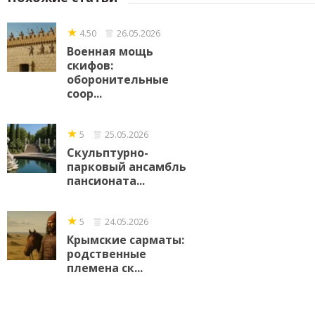
★
4.50
26.05.2026
Военная мощь
скифов:
оборонительные
соор...
★
5
25.05.2026
Скульптурно-
парковый ансамбль
пансионата...
★
5
24.05.2026
Крымские сарматы:
родственные
племена ск...