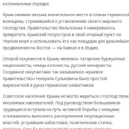
колониальные порядки.
Крым занимал весьма значительное место в планах германско
военщины, стремившейся к установлению своего мирового
господства. Правительство Вильгельма II намеревалось
превратить Крымский полуостров в свой опорный пункт на
Черном море и использовать его как плацдарм для дальнейше
продвижения на Восток — на Кавказ и в Индию.
Опорой оккупантов в Крыму являлись татарские буржуазные
националисты, немцы-колонисты, русские монархисты.
Созданное оккупантами так называемое «краевое
правительство» генерала Сулькевича было простой
марионеткой в руках германских захватчиков.
Советское население Крыма не могло мириться с господством
иноземных завоевателей. Под руководством большевиков
трудящиеся вступили на путь активной борьбы с немцами:
отказывались выполнять распоряжения оккупационных
властей, устраивали забастовки, политические стачки,