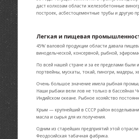
даст колхозам области железобетонные виногр
построек, асбестоцементные трубы и другую п
Легкая и пищевая промышленнос
45%’ валовой продукции области давала пище
винодельческой, консервной, рыбной, эфиром
По всей нашей стране и за ее пределами были и
портвейны, мускаты, токай, пиногри, мадеры, х
Очень большое значение имела рыбная промы
Наши рыбаки вели лов не только в бассейнах Че
Индийском океане. Рыбное хозяйство постоян
Крым — крупнейший в СССР район возделывани
масла и сырья для их получения.
Одним из старейших предприятий этой отрасли 
Феодосийская табачная фабрика.