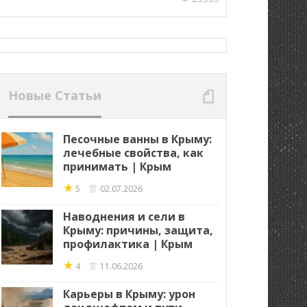
Новые Статьи
Песочные ванны в Крыму:
лечебные свойства, как
принимать | Крым
★
5
02.07.2026
Наводнения и сели в
Крыму: причины, защита,
профилактика | Крым
★
4
11.06.2026
Карьеры в Крыму: урон