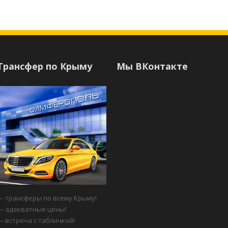
Трансфер по Крыму
Мы ВКонтакте
— трансферы по всему Крыму!
— адекватные цены!
— встреча с табличкой!