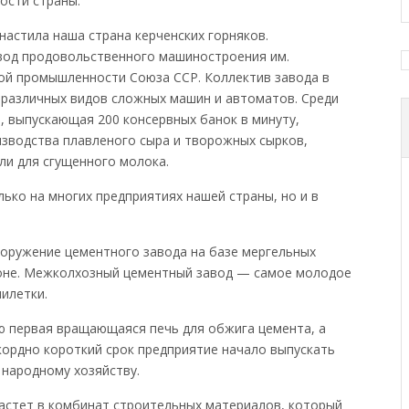
ости страны.
астила наша страна керченских горняков.
вод продовольственного машиностроения им.
ой промышленности Союза ССР. Коллектив завода в
 различных видов сложных машин и автоматов. Среди
 выпускающая 200 консервных банок в минуту,
зводства плавленого сыра и творожных сырков,
и для сгущенного молока.
ько на многих предприятиях нашей страны, но и в
ооружение цементного завода на базе мергельных
йоне. Межколхозный цементный завод — самое молодое
илетки.
цию первая вращающаяся печь для обжига цемента, а
екордно короткий срок предприятие начало выпускать
народному хозяйству.
растет в комбинат строительных материалов, который