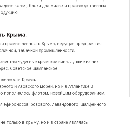
адные колья, блоки для жилых и производственных
родукцию.
ть Крыма.
вая промышленность Крыма, ведущие предприятия
асличной, табачной промышленности.
звестны чудесные крымские вина, лучшие из них:
ерес, Советское шампанское.
шленность Крыма.
рного и Азовского морей, но и в Атлантике и
но пополнялось флотом, новейшим оборудованием.
я эфироносов: розового, лавандового, шалфейного
не только в Крыму, но и в стране являлась