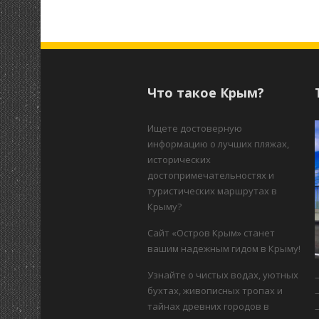
Что такое Крым?
Ищете достоверную
информацию о лучших пляжах,
исторических
достопримечательностях и
туристических маршрутах в
Крыму?
Сайт «Остров Крым» станет
вашим надежным гидом в Крыму!
Узнайте о чистых водах, уютных
бухтах, живописных тропах и
тайнах древних городов в