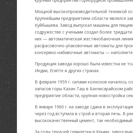
крупных предприятий горнорудной промышленн
Мощной высокопроизводительной техникой осн
Крупнейшим предприятием области являлся за
Куйбышева. Завод выпускал машины для пищев
содружестве с учеными создал более тридцати
них — автоматическая жестянобаночная линия,
расфасовочно-упаковочные автоматы для прои
консервно-набивочные автоматы — наполнител
Продукция завода хорошо была известна не тол
Индии, Египте и других странах.
В феврале 1959 г. силами колхозов началось с
запасов горы Казан-Таш в Бахчисарайском ра
предприятие области, крупная новостройка сем
В январе 1960 г. на заводе сдана в эксплуата
через год вступила в строй и вторая печь. В р
высококачественный цемент, так необходимый 
За годы текущей семилетки в Крыму, завод вы