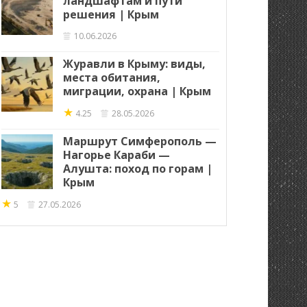
ландшафтам и пути
решения | Крым
10.06.2026
Журавли в Крыму: виды,
места обитания,
миграции, охрана | Крым
★
4.25
28.05.2026
Маршрут Симферополь —
Нагорье Караби —
Алушта: поход по горам |
Крым
★
5
27.05.2026