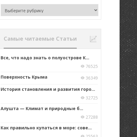
Рубрики
Самые читаемые Статьи
Все, что надо знать о полуострове К...
76525
Поверхность Крыма
36349
История становления и развития горо...
32725
Алушта — Климат и природные б...
27288
Как правильно купаться в море: сове...
25563