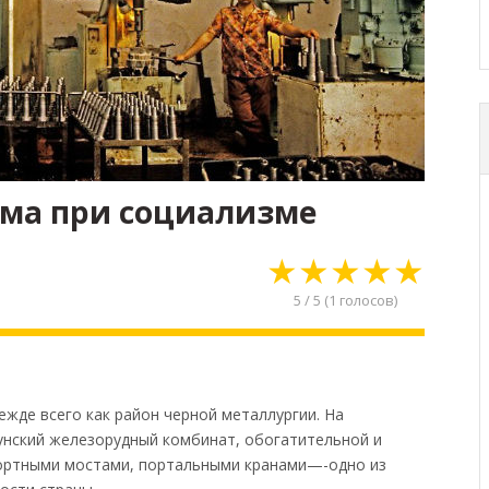
ма при социализме
★
★
★
★
★
5
/
5
(
1
голосов)
.
де всего как район черной металлургии. На
унский железорудный комбинат, обогатительной и
ортными мостами, портальными кранами—-одно из