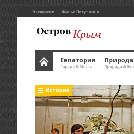
Экскурсии
Жилье Посуточно
Евпатория
Природа
Города & Места
Природа & Эк
История