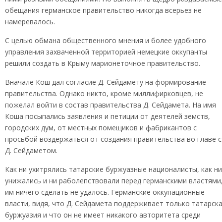
обещания германское правительство никогда всерьез не
намеревалось.
С целью обмана общественного мнения и более удобного
управления захваченной территорией немецкие оккупанты
решили создать в Крыму марионеточное правительство.
Вначале Кош дал согласие Д. Сейдамету на формирование
правительства. Однако никто, кроме миллифирковцев, не
пожелал войти в состав правительства Д. Сейдамета. На имя
Коша посыпались заявления и петиции от деятелей земств,
городских дум, от местных помещиков и фабрикантов с
просьбой воздержаться от создания правительства во главе с
Д. Сейдаметом.
Как ни ухитрялись татарские буржуазные националисты, как ни
унижались и ни раболепствовали перед германскими властями
им ничего сделать не удалось. Германские оккупационные
власти, видя, что Д. Сейдамета поддерживает только татарск
буржуазия и что он не имеет никакого авторитета среди