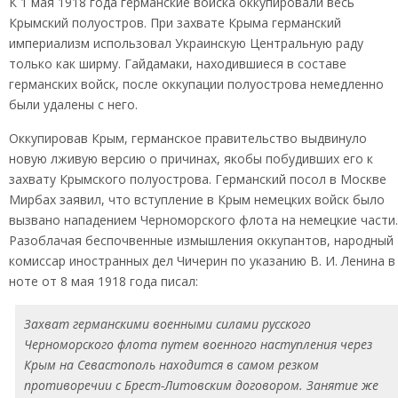
К 1 мая 1918 года германские войска оккупировали весь
Крымский полуостров. При захвате Крыма германский
империализм использовал Украинскую Центральную раду
только как ширму. Гайдамаки, находившиеся в составе
германских войск, после оккупации полуострова немедленно
были удалены с него.
Оккупировав Крым, германское правительство выдвинуло
новую лживую версию о причинах, якобы побудивших его к
захвату Крымского полуострова. Германский посол в Москве
Мирбах заявил, что вступление в Крым немецких войск было
вызвано нападением Черноморского флота на немецкие части.
Разоблачая беспочвенные измышления оккупантов, народный
комиссар иностранных дел Чичерин по указанию В. И. Ленина в
ноте от 8 мая 1918 года писал:
Захват германскими военными силами русского
Черноморского флота путем военного наступления через
Крым на Севастополь находится в самом резком
противоречии с Брест-Литовским договором. Занятие же