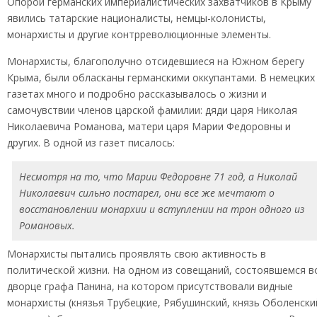
Опорой германских империалистических захватчиков в Крыму
явились татарские националисты, немцы-колонисты,
монархисты и другие контрреволюционные элементы.
Монархисты, благополучно отсидевшиеся на Южном берегу
Крыма, были обласканы германскими оккупантами. В немецких
газетах много и подробно рассказывалось о жизни и
самочувствии членов царской фамилии: дяди царя Николая
Николаевича Романова, матери царя Марии Федоровны и
других. В одной из газет писалось:
Несмотря на то, что Марии Федоровне 71 год, а Николай
Николаевич сильно постарел, они все же мечтают о
восстановлении монархии и вступлении на трон одного из
Романовых.
Монархисты пытались проявлять свою активность в
политической жизни. На одном из совещаний, состоявшемся в
дворце графа Панина, на котором присутствовали видные
монархисты (князья Трубецкие, Рябушинский, князь Оболенски