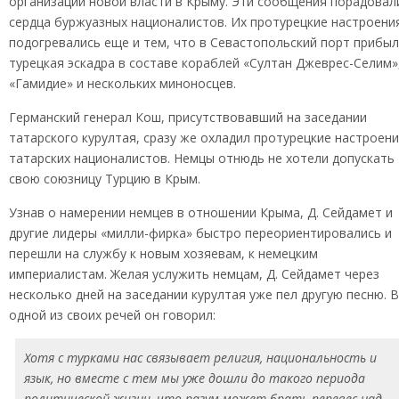
организации новой власти в Крыму. Эти сообщения порадовал
сердца буржуазных националистов. Их протурецкие настроени
подогревались еще и тем, что в Севастопольский порт прибы
турецкая эскадра в составе кораблей «Султан Джеврес-Селим»
«Гамидие» и нескольких миноносцев.
Германский генерал Кош, присутствовавший на заседании
татарского курултая, сразу же охладил протурецкие настроен
татарских националистов. Немцы отнюдь не хотели допускать
свою союзницу Турцию в Крым.
Узнав о намерении немцев в отношении Крыма, Д. Сейдамет и
другие лидеры «милли-фирка» быстро переориентировались и
перешли на службу к новым хозяевам, к немецким
империалистам. Желая услужить немцам, Д. Сейдамет через
несколько дней на заседании курултая уже пел другую песню. В
одной из своих речей он говорил:
Хотя с турками нас связывает религия, национальность и
язык, но вместе с тем мы уже дошли до такого периода
политической жизни, что разум может брать перевес над