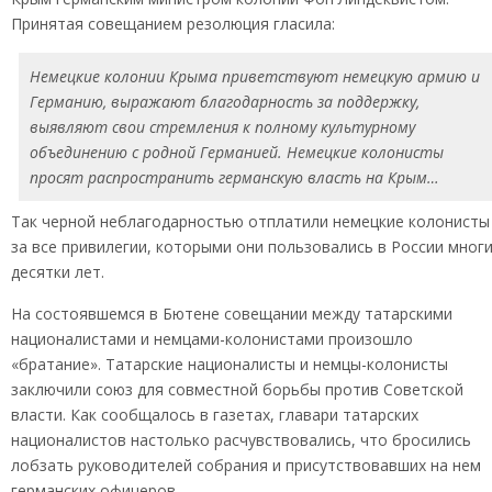
Принятая совещанием резолюция гласила:
Немецкие колонии Крыма приветствуют немецкую армию и
Германию, выражают благодарность за поддержку,
выявляют свои стремления к полному культурному
объединению с родной Германией. Немецкие колонисты
просят распространить германскую власть на Крым…
Так черной неблагодарностью отплатили немецкие колонисты
за все привилегии, которыми они пользовались в России мног
десятки лет.
На состоявшемся в Бютене совещании между татарскими
националистами и немцами-колонистами произошло
«братание». Татарские националисты и немцы-колонисты
заключили союз для совместной борьбы против Советской
власти. Как сообщалось в газетах, главари татарских
националистов настолько расчувствовались, что бросились
лобзать руководителей собрания и присутствовавших на нем
германских офицеров.