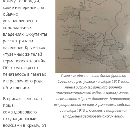
Крыму те порядки,
какие империалисты
обычно
устанавливают в
колониальных
владениях. Оккупанты
рассматривали
население Крыма как
«туземных жителей
германских колоний».
Об этом открыто
печаталось в газетах
Условные обозначения:
Линия фронтов
и в различного рода
Советской республики к ноябрю 1918 года.
Линия русско-германского фронта
объявлениях.
империалистической войны к началу мирны
В приказе генерала
переговоров в Брест-Литовске. Территория
оккупированная австро-германскими войска
Коша,
до ноября 1918 г. Основные направления
командовавшего
вторжения австрогерманских войск.
оккупационными
войсками в Крыму, от