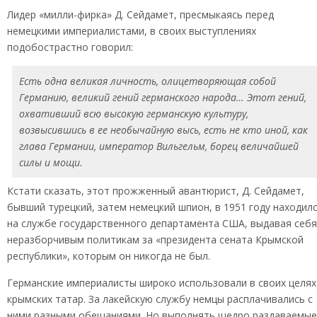
Лидер «милли-фирка» Д. Сейдамет, пресмыкаясь перед
немецкими империалистами, в своих выступлениях
подобострастно говорил:
Есть одна великая личность, олицетворяющая собой
Германию, великий гений германского народа… Этот гений,
охвативший всю высокую германскую культуру,
возвысившись в ее необычайную высь, есть не кто иной, как
глава Германии, император Вильгельм, борец величайшей
силы и мощи.
Кстати сказать, этот прожженный авантюрист, Д. Сейдамет,
бывший турецкий, затем немецкий шпион, в 1951 году находил
на службе государственного департамента США, выдавая себя
неразборчивым политикам за «президента сената Крымской
республики», которым он никогда не был.
Германские империалисты широко использовали в своих целях
крымских татар. За лакейскую службу немцы расплачивались с
ними разными обещаниями. Но выполнять щедро раздаваемые