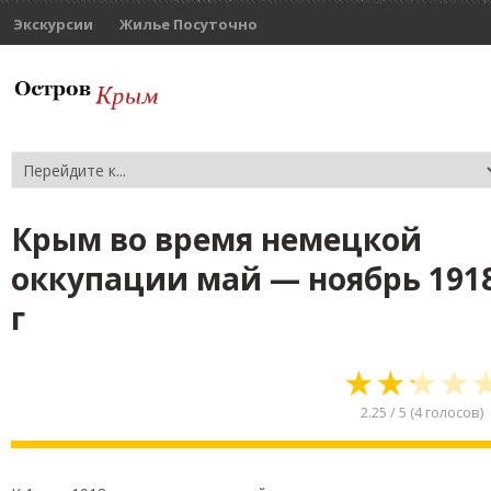
Экскурсии
Жилье Посуточно
Крым во время немецкой
оккупации май — ноябрь 191
г
★
★
★
★
2.25
/
5
(
4
голосов)