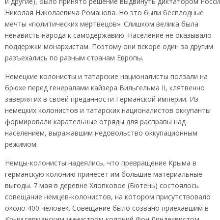
и другие), было принято решение выдвинуть диктатором Росс
Николая Николаевича Романова. Но это были бесплодные
мечты «политических мертвецов». Слишком велика была
ненависть народа к самодержавию. Население не оказывало
поддержки монархистам. Поэтому они вскоре один за другим
разъехались по разным странам Европы.
Немецкие колонисты и татарские националисты ползали на
брюхе перед генералами кайзера Вильгельма II, клятвенно
заверяя их в своей преданности Германской империи. Из
немецких колонистов и татарских националистов оккупанты
формировали карательные отряды для расправы над
населением, выражавшим недовольство оккупационным
режимом.
Немцы-колонисты надеялись, что превращение Крыма в
германскую колонию принесет им большие материальные
выгоды. 7 мая в деревне Хлопковое (Бютень) состоялось
совещание немцев-колонистов, на котором присутствовало
около 400 человек. Совещание было созвано приехавшим в
Крым германским министром колоний Фон Линдеквистом.