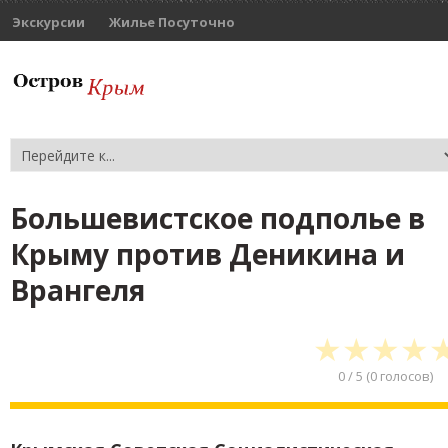
Экскурсии
Жилье Посуточно
Большевистское подполье в
Крыму против Деникина и
Врангеля
★
★
★
★
0
/
5
(
0
голосов)