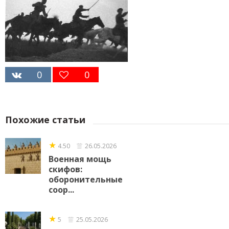
0
0
Похожие статьи
★
4.50
26.05.2026
Военная мощь
скифов:
оборонительные
соор...
★
5
25.05.2026