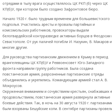
отрядами в тылу врага осуществлялось ЦК РКП (б) через ЦК
КП(б)У, при котором было создано Зафронтовое бюро.
Начало 1920 г. было трудным временем для большевистского
подполья. Участились аресты и провалы партийных и
комсомольских работников, провокаторы выдали
белогвардейской контрразведке активных борцов в Феодосии 
Севастополе. От рук палачей погибли И. Назукин, В. Макаров и
многие другие.
Для руководства партизанским движением в Крыму в период
врангелевщины ЦК КП(б)У и Реввоенсовет Юго-Западного
фронта направили группу работников. Была создана
повстанческая армия, разрозненные партизанские отряды
объединились и укрепились. Командующим армией стал А. В.
Мокроусов.
Окруженная вниманием и сочувствием крестьян, снабжавших 
продовольствием, повстанческая армия развернула активные
боевые действия. Так, в ночь на 30 августа 1920 г. партизанам
были взорваны Бешуйские копи. В сентябре партизаны провел