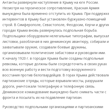
Антанты развернули наступление в Крыму на юге России.
Несмотря на героическое сопротивление, Красная Армия
вынуждена была временно отступить из Крыма. При поддержк
интервентов в Крыму был установлен буржуазно-помещичий
строй. В Симферополе, Севастополе, Феодосии, Керчи и други
городах Крыма вновь развернулась подпольная борьба.
Подпольщики оборудовали нелегальные типографии, выпуска
листовки, разоблачая в них деникинскую авантюру, собирали и
захватывали оружие, создавали боевые дружины,
организовывали политические забастовки и руководили ими.
К началу 1920 г. в городах Крыма были созданы подпольные
ревкомы, которые должны были сосредоточить в своих руках
всю военную работу и вести подготовку вооруженного
восстания против белогвардейцев. В горах Крыма действовал
партизанские отряды, которые взрывали мосты, разрушали
дороги, уничтожали телеграфную и телефонную связь.
Деникинское командование вынуждено было снимать части с
фронта и посылать их на подавление партизан.
Руководство подпольными организациями и партизанскими