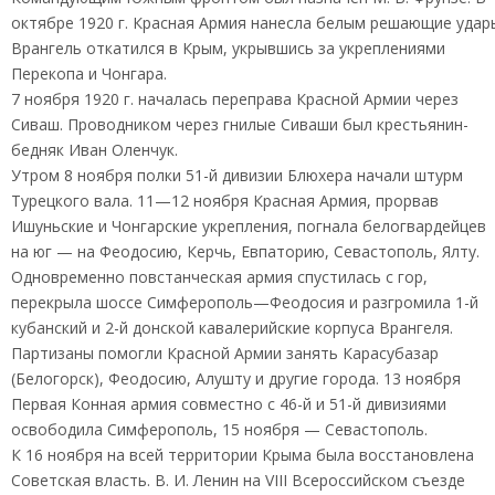
октябре 1920 г. Красная Армия нанесла белым решающие удар
Врангель откатился в Крым, укрывшись за укреплениями
Перекопа и Чонгара.
7 ноября 1920 г. началась переправа Красной Армии через
Сиваш. Проводником через гнилые Сиваши был крестьянин-
бедняк Иван Оленчук.
Утром 8 ноября полки 51-й дивизии Блюхера начали штурм
Турецкого вала. 11—12 ноября Красная Армия, прорвав
Ишуньские и Чонгарские укрепления, погнала белогвардейцев
на юг — на Феодосию, Керчь, Евпаторию, Севастополь, Ялту.
Одновременно повстанческая армия спустилась с гор,
перекрыла шоссе Симферополь—Феодосия и разгромила 1-й
кубанский и 2-й донской кавалерийские корпуса Врангеля.
Партизаны помогли Красной Армии занять Карасубазар
(Белогорск), Феодосию, Алушту и другие города. 13 ноября
Первая Конная армия совместно с 46-й и 51-й дивизиями
освободила Симферополь, 15 ноября — Севастополь.
К 16 ноября на всей территории Крыма была восстановлена
Советская власть. В. И. Ленин на VIII Всероссийском съезде