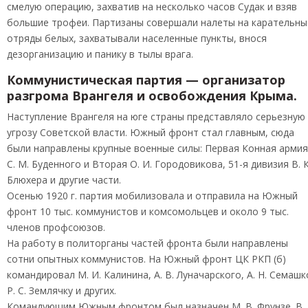
смелую операцию, захватив на несколько часов Судак и взяв
большие трофеи. Партизаны совершали налеты на карательны
отряды белых, захватывали населенные пункты, внося
дезорганизацию и панику в тылы врага.
Коммунистическая партия — организатор
разгрома Врангеля и освобождения Крыма.
Наступление Врангеля на юге страны представляло серьезную
угрозу Советской власти. Южный фронт стал главным, сюда
были направлены крупные военные силы: Первая Конная армия
С. М. Буденного и Вторая О. И. Городовикова, 51-я дивизия В. К
Блюхера и другие части.
Осенью 1920 г. партия мобилизовала и отправила на Южный
фронт 10 тыс. коммунистов и комсомольцев и около 9 тыс.
членов профсоюзов.
На работу в политорганы частей фронта были направлены
сотни опытных коммунистов. На Южный фронт ЦК РКП (б)
командировал М. И. Калинина, А. В. Луначарского, А. Н. Семашк
Р. С. Землячку и других.
Командующим Южным фронтом был назначен М. В. Фрунзе. В