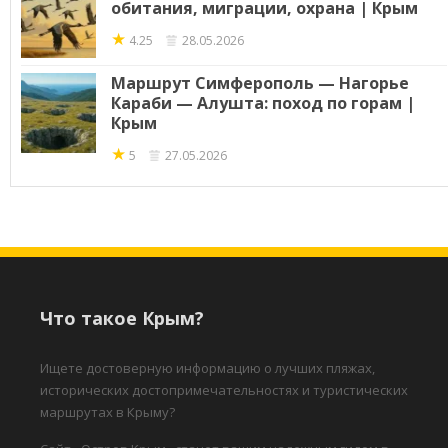
обитания, миграции, охрана | Крым
★
4.25
28.05.2026
Маршрут Симферополь — Нагорье
Караби — Алушта: поход по горам |
Крым
★
5
27.05.2026
Что такое Крым?
Ищете достоверную информацию о лучших пляжах,
исторических достопримечательностях и туристических
маршрутах в Крыму?