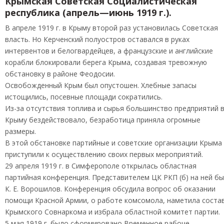
Крымская Советская Социалистическая
республика (апрель—июнь 1919 г.).
В апреле 1919 г. в Крыму второй раз установилась Советская
власть. Но Керченский полуостров оставался в руках
интервентов и белогвардейцев, а французские и английские
корабли блокировали берега Крыма, создавая тревожную
обстановку в районе Феодосии.
Освобожденный Крым был опустошен. Хлебные запасы
истощились, посевные площади сократились.
Из-за отсутствия топлива и сырья большинство предприятий 
Крыму бездействовало, безработица приняла огромные
размеры.
В этой обстановке партийные и советские организации Крыма
приступили к осуществлению своих первых мероприятий.
29 апреля 1919 г. в Симферополе открылась областная
партийная конференция. Представителем ЦК РКП (б) на ней б
К. Е. Ворошилов. Конференция обсудила вопрос об оказании
помощи Красной Армии, о работе комсомола, наметила соста
Крымского Совнаркома и избрала областной комитет партии.
5 мая 1919 г. было сформировано Временное рабоче-