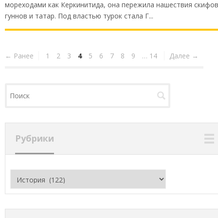
мореходами как Керкинитида, она пережила нашествия скифов
гуннов и татар. Под властью турок стала Г...
← Ранее
1
2
3
4
5
6
7
8
9
…
14
Далее →
Рубрики
Рубрики