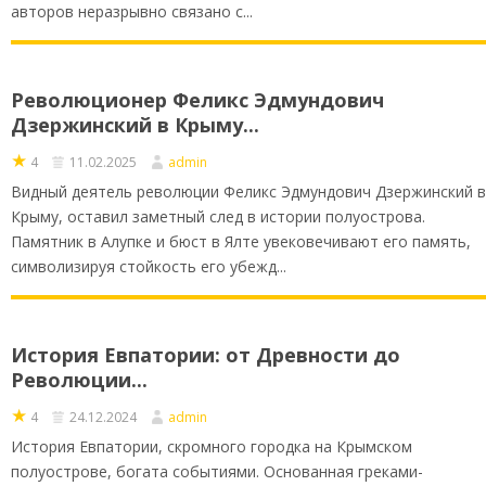
авторов неразрывно связано с...
Революционер Феликс Эдмундович
Дзержинский в Крыму...
★
4
11.02.2025
admin
Видный деятель революции Феликс Эдмундович Дзержинский в
Крыму, оставил заметный след в истории полуострова.
Памятник в Алупке и бюст в Ялте увековечивают его память,
символизируя стойкость его убежд...
История Евпатории: от Древности до
Революции...
★
4
24.12.2024
admin
История Евпатории, скромного городка на Крымском
полуострове, богата событиями. Основанная греками-