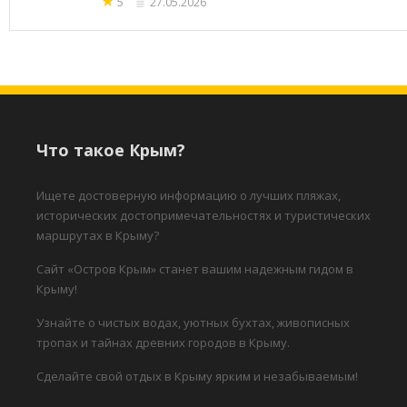
★
5
27.05.2026
Что такое Крым?
Ищете достоверную информацию о лучших пляжах,
исторических достопримечательностях и туристических
маршрутах в Крыму?
Сайт «Остров Крым» станет вашим надежным гидом в
Крыму!
Узнайте о чистых водах, уютных бухтах, живописных
тропах и тайнах древних городов в Крыму.
Сделайте свой отдых в Крыму ярким и незабываемым!