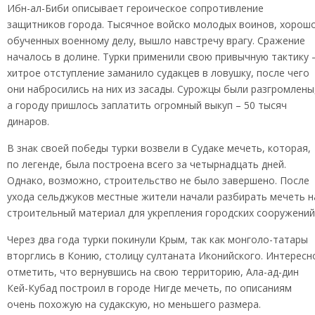
Ибн-ал-Биби описывает героическое сопротивление
защитников города. Тысячное войско молодых воинов, хорош
обученных военному делу, вышло навстречу врагу. Сражение
началось в долине. Турки применили свою привычную тактику 
хитрое отступление заманило судакцев в ловушку, после чего
они набросились на них из засады. Сурожцы были разгромлены
а городу пришлось заплатить огромный выкуп – 50 тысяч
динаров.
В знак своей победы турки возвели в Судаке мечеть, которая,
по легенде, была построена всего за четырнадцать дней.
Однако, возможно, строительство не было завершено. После
ухода сельджуков местные жители начали разбирать мечеть н
строительный материал для укрепления городских сооружений
Через два года турки покинули Крым, так как монголо-татары
вторглись в Конию, столицу султаната Иконийского. Интересн
отметить, что вернувшись на свою территорию, Ала-ад-дин
Кей-Кубад построил в городе Нигде мечеть, по описаниям
очень похожую на судакскую, но меньшего размера.