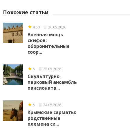
Похожие статьи
★
4.50
26.05.2026
Военная мощь
скифов:
оборонительные
соор...
★
5
25.05.2026
Скульптурно-
парковый ансамбль
пансионата...
★
5
24.05.2026
Крымские сарматы:
родственные
племена ск...