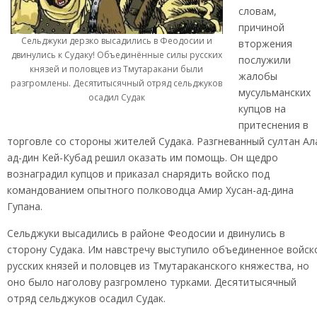
словам,
причиной
Сельджуки дерзко высадились в Феодосии и
вторжения
двинулись к Судаку! Объединённые силы русских
послужили
князей и половцев из Тмутаракани были
жалобы
разгромлены. Десятитысячный отряд сельджуков
мусульманских
осадил Судак
купцов на
притеснения в
торговле со стороны жителей Судака. Разгневанный султан Ал
ад-дин Кей-Кубад решил оказать им помощь. Он щедро
вознаградил купцов и приказал снарядить войско под
командованием опытного полководца Амир Хусан-ад-дина
Гупана.
Сельджуки высадились в районе Феодосии и двинулись в
сторону Судака. Им навстречу выступило объединенное войск
русских князей и половцев из Тмутараканского княжества, но
оно было наголову разгромлено турками. Десятитысячный
отряд сельджуков осадил Судак.