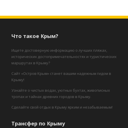
Что такое Крым?
Ищете достоверную информацию о лучших пляжах,
исторических достопримечательностях и туристических
маршрутах в Крыму?
Сайт «Остров Крым» станет вашим надежным гидом в
Крыму!
Узнайте о чистых водах, уютных бухтах, живописных
тропах и тайнах древних городов в Крыму.
Сделайте свой отдых в Крыму ярким и незабываемым!
Трансфер по Крыму