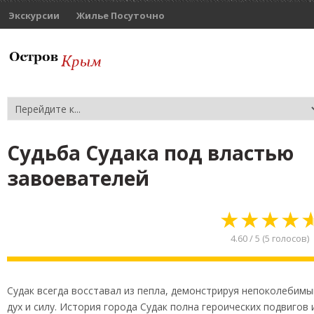
Экскурсии
Жилье Посуточно
Судьба Судака под властью
завоевателей
★
★
★
★
4.60
/
5
(
5
голосов)
Судак всегда восставал из пепла, демонстрируя непоколебимы
дух и силу. История города Судак полна героических подвигов 