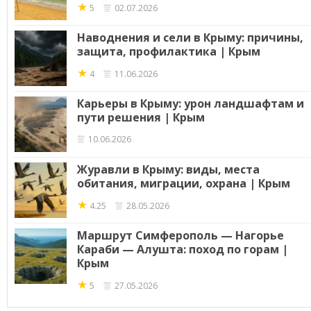
★
5
02.07.2026
Наводнения и сели в Крыму: причины,
защита, профилактика | Крым
★
4
11.06.2026
Карьеры в Крыму: урон ландшафтам и
пути решения | Крым
10.06.2026
Журавли в Крыму: виды, места
обитания, миграции, охрана | Крым
★
4.25
28.05.2026
Маршрут Симферополь — Нагорье
Караби — Алушта: поход по горам |
Крым
★
5
27.05.2026