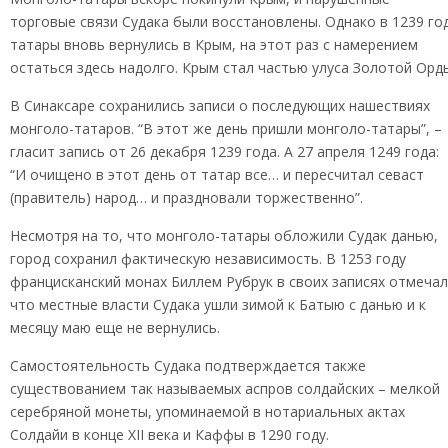
торговые связи Судака были восстановлены. Однако в 1239 го
татары вновь вернулись в Крым, на этот раз с намерением
остаться здесь надолго. Крым стал частью улуса Золотой Орд
В Синаксаре сохранились записи о последующих нашествиях
монголо-татаров. “В этот же день пришли монголо-татары”, –
гласит запись от 26 декабря 1239 года. А 27 апреля 1249 года:
“И очищено в этот день от татар все… и пересчитал севаст
(правитель) народ… и праздновали торжественно”.
Несмотря на то, что монголо-татары обложили Судак данью,
город сохранил фактическую независимость. В 1253 году
францисканский монах Биллем Рубрук в своих записях отмечал
что местные власти Судака ушли зимой к Батыю с данью и к
месяцу маю еще не вернулись.
Самостоятельность Судака подтверждается также
существованием так называемых аспров солдайских – мелкой
серебряной монеты, упоминаемой в нотариальных актах
Солдайи в конце XII века и Каффы в 1290 году.