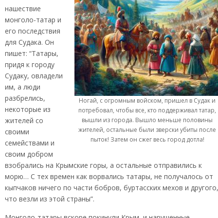
нашествие
монголо-татар и
его последствия
для Судака. Он
пишет: “Татары,
придя к городу
Судаку, овладели
им, а люди
разбрелись,
Ногай, с огромным войском, пришел в Судак и
некоторые из
потребовал, чтобы все, кто поддерживал татар,
вышли из города. Вышло меньше половины
жителей со
жителей, остальные были зверски убиты после
своими
пыток! Затем он сжег весь город дотла!
семействами и
своим добром
взобрались на Крымские горы, а остальные отправились к
морю… С тех времен как ворвались татары, не получалось от
кыпчаков ничего по части бобров, буртасских мехов и другого
что везли из этой страны”.
Монголо-татары вскоре покинули Крым, и нарушенные