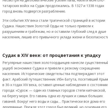
Несмотря на дипломатические усилия папы, набеги монголо-
татарских войск на Судак продолжались. В 1327 и 1338 годах
город вновь подвергся разграблению.
Эти события XIV века стали трагической страницей в истории
Судака. Нашествия Золотой Орды не только привели к
разрушениям и грабежам, но и оставили глубокий след в душе
населения, лишив его привычного уклада жизни и безопасност
Судак в XIV веке: от процветания к упадку
Регулярные нашествия золотоордынцев нанесли существенны
ущерб экономике Судака и привели к резкому сокращению
населения. Исторические свидетельства подтверждают этот
факт. Арабский путешественник Ибн-Батута, посетивший Крым
в 30-х годах XIV века, оставил ценные наблюдения о состоянии
города: «Сурож — один из главных городов степи кипчакской,
на берегу моря. Его гавань одна из лучших и самых больших
гаваней. Вокруг него воды и сады… Практически все дома его
деревянные. Прежде этот город был великий, но основная его