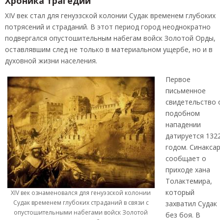
Хроника трагедии
XIV век стал для генуэзской колонии Судак временем глубоких
потрясений и страданий. В этот период город неоднократно
подвергался опустошительным набегам войск Золотой Орды,
оставлявшим след не только в материальном ущербе, но и в
духовной жизни населения.
Первое
письменное
свидетельство 
подобном
нападении
датируется 132
годом. Синакса
сообщает о
приходе хана
Толактемира,
который
XIV век ознаменовался для генуэзской колонии
Судак временем глубоких страданий в связи с
захватил Судак
опустошительными набегами войск Золотой
без боя. В