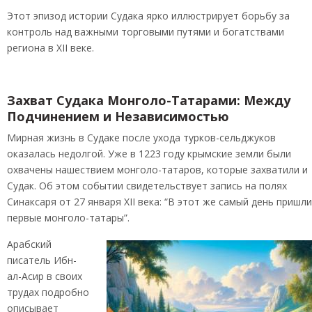
Этот эпизод истории Судака ярко иллюстрирует борьбу за
контроль над важными торговыми путями и богатствами
региона в XII веке.
Захват Судака Монголо-Татарами: Между
Подчинением и Независимостью
Мирная жизнь в Судаке после ухода турков-сельджуков
оказалась недолгой. Уже в 1223 году крымские земли были
охвачены нашествием монголо-татаров, которые захватили и
Судак. Об этом событии свидетельствует запись на полях
Синаксаря от 27 января XII века: “В этот же самый день пришли
первые монголо-татары”.
Арабский
писатель Ибн-
ал-Асир в своих
трудах подробно
описывает