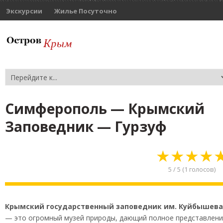
Экскурсии
Жилье Посуточно
Симферополь — Крымский
Заповедник — Гурзуф
★
★
★
★
5
/
5
(
1
голосов)
Крымский государственный заповедник им. Куйбышева
— это огромный музей природы, дающий полное представлен