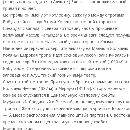
(теперь оно находится в Алуште.) Здесь — продолжительный
привал и ночлег.
Центральной именуют котловину, зажатую между отрогами
Бабуган-яйлы — хребтами Конек с восточной стороны и
Синабдаг с запада; с севера котловину как бы прикрывает
величавый массив Чатырдага. Во время дневки следует получ
осмотреть этот замечательный уголок горного Крыма.
Наиболее интересно совершить вылазку на Малую и Большую
поляны. Широкая тропа идет сосновым лесом, заканчиваясь н
седловине хребта Конек, между его высшей точкой (1010 м) и
Бабуганом. С седловины открывается широкий вид на
заповедник и Алуштинский горный амфитеатр.
Спуск по той же тропе. При спуске обратить внимание на горы
Большую Чучель (1387 м) и Черную (1311 м). С горы Черной и
южнее ее спускаются в Центральную котловину хребты
Муфлонный, Срединный и Веселый; по последнему идет крутая
тропа от Желтого ручья, переваливающая в урочище Барлако
— б. место расположения главного штаба партизан. С востока
врезается клином в Центральную котловину хребет
Монастырский.