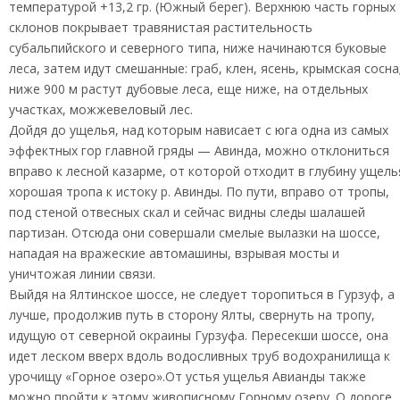
температурой +13,2 гр. (Южный берег). Верхнюю часть горных
склонов покрывает травянистая растительность
субальпийского и северного типа, ниже начинаются буковые
леса, затем идут смешанные: граб, клен, ясень, крымская сосна
ниже 900 м растут дубовые леса, еще ниже, на отдельных
участках, можжевеловый лес.
Дойдя до ущелья, над которым нависает с юга одна из самых
эффектных гор главной гряды — Авинда, можно отклониться
вправо к лесной казарме, от которой отходит в глубину ущель
хорошая тропа к истоку р. Авинды. По пути, вправо от тропы,
под стеной отвесных скал и сейчас видны следы шалашей
партизан. Отсюда они совершали смелые вылазки на шоссе,
нападая на вражеские автомашины, взрывая мосты и
уничтожая линии связи.
Выйдя на Ялтинское шоссе, не следует торопиться в Гурзуф, а
лучше, продолжив путь в сторону Ялты, свернуть на тропу,
идущую от северной окраины Гурзуфа. Пересекши шоссе, она
идет леском вверх вдоль водосливных труб водохранилища к
урочищу «Горное озеро».От устья ущелья Авианды также
можно пройти к этому живописному Горному озеру. О дороге