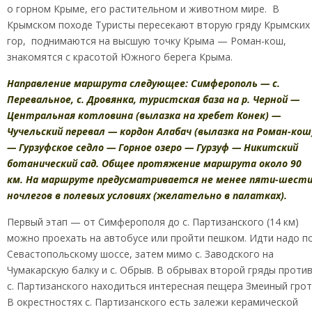
о горном Крыме, его растительном и животном мире. В
Крымском походе Туристы пересекают вторую гряду Крымских
гор, поднимаются на высшую точку Крыма — Роман-кош,
знакомятся с красотой Южного берега Крыма.
Направление маршрута следующее: Симферополь — с.
Перевальное, с. Дровянка, туристская база на р. Черной —
Центральная котловина (вылазка на хребет Конек) —
Чучельский перевал — кордон Алабач (вылазка на Роман-кош
— Гурзуфское седло — Горное озеро — Гурзуф — Никитский
ботанический сад. Общее протяжение маршрута около 90
км. На маршруте предусматривается не менее пяти-шест
ночлегов в полевых условиях (желательно в палатках).
Первый этап — от Симферополя до с. Партизанского (14 км)
можно проехать на автобусе или пройти пешком. Идти надо п
Севастопольскому шоссе, затем мимо с. Заводского на
Чумакарскую балку и с. Обрыв. В обрывах второй гряды проти
с. Партизанского находиться интересная пещера Змеиный грот
В окрестностях с. Партизанского есть залежи керамической