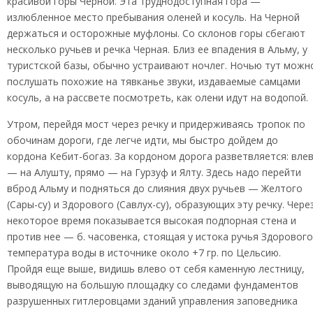
красивой горы Черной. Эта труднодоступная гора —
излюбленное место пребывания оленей и косуль. На Черной
держаться и осторожные муфлоны. Со склонов горы сбегают
несколько ручьев и речка Черная. Близ ее впадения в Альму, у
туристской базы, обычно устраивают ночлег. Ночью тут можн
послушать похожие на тявканье звуки, издаваемые самцами
косуль, а на рассвете посмотреть, как олени идут на водопой.
Утром, перейдя мост через речку и придерживаясь тропок по
обочинам дороги, где легче идти, мы быстро дойдем до
кордона Кебит-богаз. За кордоном дорога разветвляется: вле
— на Алушту, прямо — на Гурзуф и Ялту. Здесь надо перейти
вброд Альму и подняться до слияния двух ручьев — Желтого
(Сары-су) и Здорового (Савлух-су), образующих эту речку. Чере
некоторое время показывается высокая подпорная стена и
против нее — б. часовенка, стоящая у истока ручья Здорового
температура воды в источнике около +7 гр. по Цельсию.
Пройдя еще выше, видишь влево от себя каменную лестницу,
выводящую на большую площадку со следами фундаментов
разрушенных гитлеровцами зданий управления заповедника