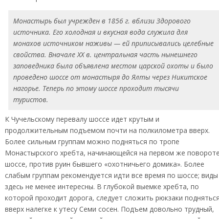
Монастырь был учрежден в 1856 г. вблизи Здорового
источника. Его холодная и вкусная вода служила для
монахов источником наживы — ей приписывались целебные
свойства. Вначале XX в. центральная часть нынешнего
заповедника была объявлена местом царской охоты и было
проведено шоссе от монастыря до Ялты через Никитское
нагорье. Теперь по этому шоссе проходит тысячи
туристов.
К Чучельскому перевалу шоссе идет крутым и
продолжительным подъемом почти на полкилометра вверх.
Более сильным группам можно подняться по тропе
Монастырского хребта, начинающейся на первом же поворот
шоссе, против руин бывшего «охотничьего домика». Более
слабым группам рекомендуется идти все время по шоссе; виды
здесь не менее интересны. В глубокой выемке хребта, по
которой проходит дорога, следует сложить рюкзаки поднятьс
вверх налегке к утесу Семи сосен. Подъем довольно трудный,