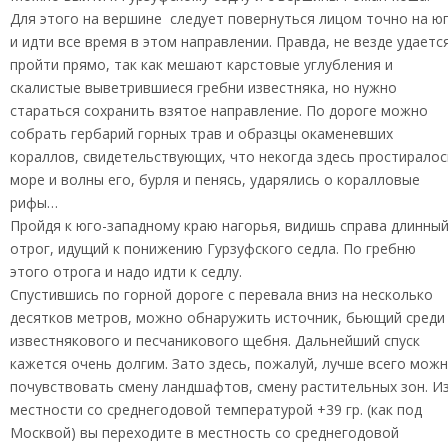
Для этого на вершине следует повернуться лицом точно на ю
и идти все время в этом направлении. Правда, не везде удаетс
пройти прямо, так как мешают карстовые углубления и
скалистые выветрившиеся гребни известняка, но нужно
стараться сохранить взятое направление. По дороге можно
собрать гербарий горных трав и образцы окаменевших
кораллов, свидетельствующих, что некогда здесь простиралос
море и волны его, бурля и пенясь, ударялись о коралловые
рифы…
Пройдя к юго-западному краю нагорья, видишь справа длинны
отрог, идущий к понижению Гурзуфского седла. По гребню
этого отрога и надо идти к седлу.
Спустившись по горной дороге с перевала вниз на несколько
десятков метров, можно обнаружить источник, бьющий среди
известнякового и песчаникового щебня. Дальнейший спуск
кажется очень долгим. Зато здесь, пожалуй, лучше всего мож
почувствовать смену ландшафтов, смену растительных зон. И
местности со среднегодовой температурой +39 гр. (как под
Москвой) вы переходите в местность со среднегодовой