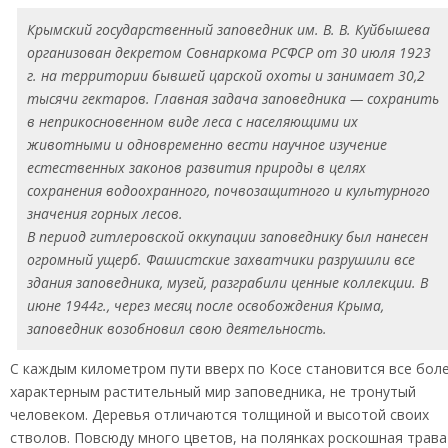
Крымский государственный заповедник им. В. В. Куйбышева
организован декретом Совнаркома РСФСР от 30 июля 1923
г. на территории бывшей царской охоты и занимает 30,2
тысячи гектаров. Главная задача заповедника — сохранить
в неприкосновенном виде леса с населяющими их
животными и одновременно вести научное изучение
естественных законов развития природы в целях
сохранения водоохранного, почвозащитного и культурного
значения горных лесов.
В период гитлеровской оккупации заповеднику был нанесен
огромный ущерб. Фашистские захватчики разрушили все
здания заповедника, музей, разграбили ценные коллекции. В
июне 1944г., через месяц после освобождения Крыма,
заповедник возобновил свою деятельность.
С каждым километром пути вверх по Косе становится все бол
характерным растительный мир заповедника, не тронутый
человеком. Деревья отличаются толщиной и высотой своих
стволов. Повсюду много цветов, на полянках роскошная трава