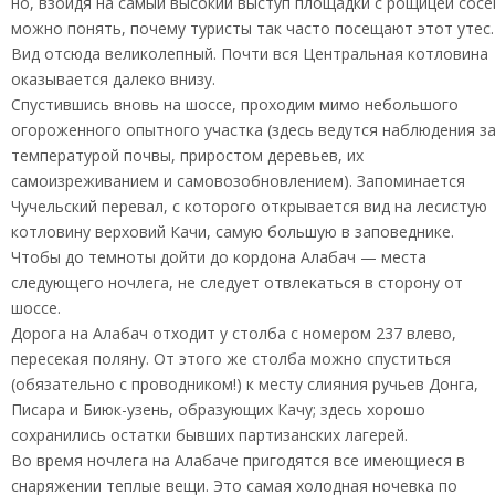
но, взойдя на самый высокий выступ площадки с рощицей сосе
можно понять, почему туристы так часто посещают этот утес.
Вид отсюда великолепный. Почти вся Центральная котловина
оказывается далеко внизу.
Спустившись вновь на шоссе, проходим мимо небольшого
огороженного опытного участка (здесь ведутся наблюдения з
температурой почвы, приростом деревьев, их
самоизреживанием и самовозобновлением). Запоминается
Чучельский перевал, с которого открывается вид на лесистую
котловину верховий Качи, самую большую в заповеднике.
Чтобы до темноты дойти до кордона Алабач — места
следующего ночлега, не следует отвлекаться в сторону от
шоссе.
Дорога на Алабач отходит у столба с номером 237 влево,
пересекая поляну. От этого же столба можно спуститься
(обязательно с проводником!) к месту слияния ручьев Донга,
Писара и Биюк-узень, образующих Качу; здесь хорошо
сохранились остатки бывших партизанских лагерей.
Во время ночлега на Алабаче пригодятся все имеющиеся в
снаряжении теплые вещи. Это самая холодная ночевка по