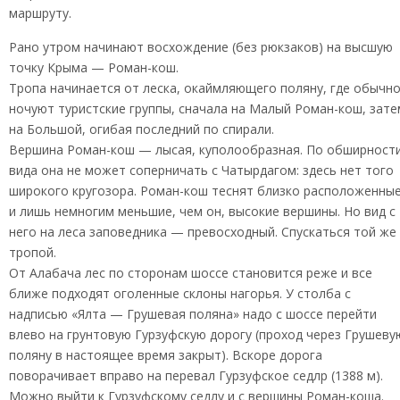
маршруту.
Рано утром начинают восхождение (без рюкзаков) на высшую
точку Крыма — Роман-кош.
Тропа начинается от леска, окаймляющего поляну, где обычн
ночуют туристские группы, сначала на Малый Роман-кош, зате
на Большой, огибая последний по спирали.
Вершина Роман-кош — лысая, куполообразная. По обширност
вида она не может соперничать с Чатырдагом: здесь нет того
широкого кругозора. Роман-кош теснят близко расположенны
и лишь немногим меньшие, чем он, высокие вершины. Но вид с
него на леса заповедника — превосходный. Спускаться той же
тропой.
От Алабача лес по сторонам шоссе становится реже и все
ближе подходят оголенные склоны нагорья. У столба с
надписью «Ялта — Грушевая поляна» надо с шоссе перейти
влево на грунтовую Гурзуфскую дорогу (проход через Грушеву
поляну в настоящее время закрыт). Вскоре дорога
поворачивает вправо на перевал Гурзуфское седлр (1388 м).
Можно выйти к Гурзуфскому седлу и с вершины Роман-коша.