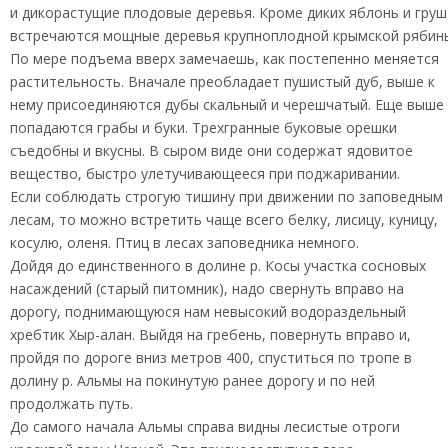
и дикорастущие плодовые деревья. Кроме диких яблонь и груш
встречаются мощные деревья крупноплодной крымской рябин
По мере подъема вверх замечаешь, как постепенно меняется
растительность. Вначале преобладает пушистый дуб, выше к
нему присоединяются дубы скальный и черешчатый. Еще выше
попадаются грабы и буки. Трехгранные буковые орешки
съедобны и вкусны. В сыром виде они содержат ядовитое
вещество, быстро улетучивающееся при поджаривании.
Если соблюдать строгую тишину при движении по заповедным
лесам, то можно встретить чаще всего белку, лисицу, куницу,
косулю, оленя. Птиц в лесах заповедника немного.
Дойдя до единственного в долине р. Косы участка сосновых
насаждений (старый питомник), надо свернуть вправо на
дорогу, поднимающуюся нам невысокий водораздельный
хребтик Хыр-алан. Выйдя на гребень, повернуть вправо и,
пройдя по дороге вниз метров 400, спуститься по тропе в
долину р. Альмы на покинутую ранее дорогу и по ней
продолжать путь.
До самого начала Альмы справа видны лесистые отроги