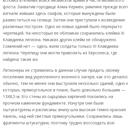
вспомогательных войск мезийской армии и части мезийского
флота. Захватив городище Алма-Кермен, римляне прежде всег
изгнали живших здесь скифов, которые вынуждены были
разместиться на селище. Затем они приступили к возведению
различных построек. Одно из новых зданий было перекрыто
черепицей. На некоторых ее обломках сохранились клейма XI
Клавдиева легиона. Никаких других клейм не обнаружено.
Сомнений нет — здесь жили солдаты только XI Клавдиева
легиона. Черепицу они могли привозить из Херсонеса, где
найдена такая же.
Легионеры не стремились в данном случае придать своему
поселению вид укрепленного военного лагеря, как это делало
обычно, тем не менее они выстроили несколько зданий, одно 
которых, прямоугольное в плане, было довольно большим —
13X8,5 м. Его стены из сырцовых кирпичей покоились на
прочном каменном фундаменте. Изнутри они были
оштукатурены и расписаны: внизу шла высокая темно-красная
панель, над ней светлые прямоугольники. Сохранились лишь
фрагменты штукатурки, поэтому трудно воссоздать всю