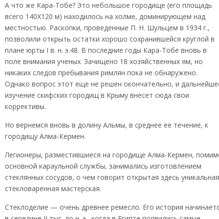
А что же Кара-Тобе? Это небольшое городище (его площадь
всего 140X120 м) находилось на холме, доминирующем над
местностью. Раскопки, проведенные П. Н. Шульцем в 1934 г.,
позволили открыть остатки хорошо сохранившейся круглой в
плане юрты I в. н. э.48. В последние годы Кара-Тобе вновь в
поле внимания ученых. Зачищено 18 хозяйственных ям, но
никаких следов пребывания римлян пока не обнаружено.
Однако вопрос этот еще не решен окончательно, и дальнейше
изучение скифских городищ в Крыму внесет сюда свои
коррективы.
Но вернемся вновь в долину Альмы, в среднее ее течение, к
городищу Алма-Кермен.
Легионеры, разместившиеся на городище Алма-Кермен, помим
основной караульной службы, занимались изготовлением
стеклянных сосудов, о чем говорит открытая здесь уникальна
стекловаренная мастерская.
Стеклоделие — очень древнее ремесло. Его история начинает
в середине II тыс. до н. э., когда в Египте появились самые