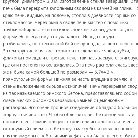
круглой, диаметром 3,3 м, изготовление стекла завершали. Эт
печь была перекрыта купольным сводом из камней на глине. П
краю печи, видимо, на полочке, стояли в древности горшки со
стекломассой. Через окна в своде печи мастер с помощью
трубки набирал стекло и силой своих легких выдувал сосуд в
форму. Не всегда ему это удавалось. Иногда сосуды
разбивались, но стекольный бой не пропадал, а шел в перепла
Затем хрупкие и вязкие, только что сделанные чаши, кубки,
флаконы помещали в третью печь, так называемую отжиговую
где они постепенно охлаждались. Эта печь располагалась здес
же и была самой большой по размерам — 6,7X4,3 м,
прямоугольной формы. Нижняя ее часть впущена в землю, а
стены выложены из сырцовых кирпичей. Печь перекрывал свод
из так называемого римского бетона, представлявшего собой
смесь мелких обломков керамики, камней с цемянковым
раствором. Эго очень прочное соединение обладало большой
жароустойчивостью. Чтобы облегчить вес бетонной массы и
повысить ее термоизоляцию, строители использовали очень
остроумный прием — в бетонную массу были введены полые
внутри амфоры с небольшими дефектами (чаще всего отбита