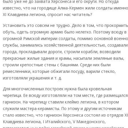
было уже не до захвата Херсонеса и его округи. Но откуда
известно, что на городище Алма-Кермен жили солдаты именн
XI Клавдиева легиона, спросит нас читатель?
Установить это совсем не трудно. Дело в том, что прокормить
обуть, одеть огромную армию было нелегко. Поэтому всюду в
огромной Римской империи солдаты, помимо основной военн
службы, занимались хозяйственной деятельностью, создавали
города, прокладывали дороги, строили корабли, возводили
прекрасные жилые здания и храмы, насыпали земляные валы,
строили крепостные стены с башнями. Среди них были
ремесленники, которые обжигали посуду, варили стекло,
изготовляли украшения и т. д.
Для многочисленных построек нужна была кровельная
черепица. Ее всюду изготовляли на том месте, где размещался
гарнизон. На черепицу ставили клеймо легиона, в котором
служили мастера-керамисты. По этому и другим источникам
стало известно, что гарнизон Херсонеса состоял из отрядов XI
Клавдиева легиона, I Италийского, V Македонского,