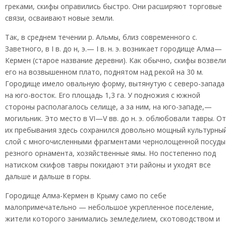
греками, скифы оправились быстро. Они расширяют торговые
связи, осваивают новые земли.
Так, в среднем течении р. Альмы, близ современного с.
Заветного, в I в. до н, э.— I в. н. э. возникает городище Алма—
Кермен (старое название деревни). Как обычно, скифы возвели
его на возвышенном плато, поднятом над рекой на 30 м.
Городище имело овальную форму, вытянутую с северо-запада
на юго-восток. Его площадь 1,3 га. У подножия с южной
стороны располагалось селище, а за ним, на юго-западе,—
могильник. Это место в VI—V вв. до н. э. облюбовали тавры. От
их пребывания здесь сохранился довольно мощный культурны
слой с многочисленными фрагментами чернолощенной посуды
резного орнамента, хозяйственные ямы. Но постепенно под
натиском скифов тавры покидают эти районы и уходят все
дальше и дальше в горы.
Городище Алма-Кермен в Крыму само по себе
малопримечательно — небольшое укрепленное поселение,
жители которого занимались земледелием, скотоводством и