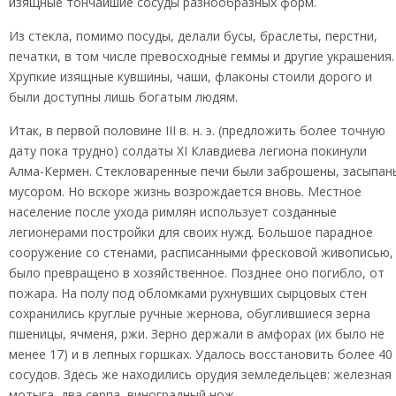
изящные тончайшие сосуды разнообразных форм.
Из стекла, помимо посуды, делали бусы, браслеты, перстни,
печатки, в том числе превосходные геммы и другие украшения.
Хрупкие изящные кувшины, чаши, флаконы стоили дорого и
были доступны лишь богатым людям.
Итак, в первой половине III в. н. э. (предложить более точную
дату пока трудно) солдаты XI Клавдиева легиона покинули
Алма-Кермен. Стекловаренные печи были заброшены, засыпан
мусором. Но вскоре жизнь возрождается вновь. Местное
население после ухода римлян использует созданные
легионерами постройки для своих нужд. Большое парадное
сооружение со стенами, расписанными фресковой живописью,
было превращено в хозяйственное. Позднее оно погибло, от
пожара. На полу под обломками рухнувших сырцовых стен
сохранились круглые ручные жернова, обуглившиеся зерна
пшеницы, ячменя, ржи. Зерно держали в амфорах (их было не
менее 17) и в лепных горшках. Удалось восстановить более 40
сосудов. Здесь же находились орудия земледельцев: железная
мотыга, два серпа, виноградный нож.