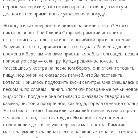
первые мастерские, в которых варили стеклянную массу и
делали из нее примитивные украшения и посуду.
Но когда и как впервые появилось на земле стекло? Этого
никто не знает. Гай Плиний Старший, римский историк и
естествоиспытатель, трагически погибший при извержении
Везувия в I в. н. э., приписывает это случаю. В очень давние
времена к берегам Финикии пристал корабль торговцев, везши
природную соду — селитру. Купцы решили заночевать.
Рассевшись у костра на песчаном берегу, они стали готовить
пищу. Под рукой не оказалось камней, чтобы поставить
котелок. Пришлось подложить куски селитры. Она смешалась с
песком и, по словам Плиния, «потекли прозрачные ручьи ново
жидкости». Когда же она остыла, то оказалась твердой как
камень, чистой и прозрачной, как вода, горела огнем на солнце
Это и было стекло. Таким или каким-либо иным путем открыл
человек стекло, сказать трудно. Но к римскому времени
стеклоделие достигло уже вершины мастерства. Римские
мастера умели окрашивать его в различные тона, изготовлять