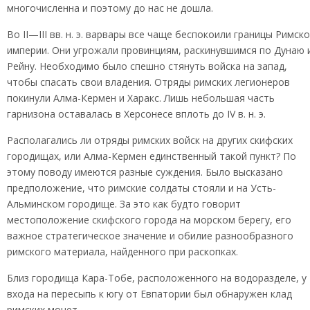
многочисленна и поэтому до нас не дошла.
Во II—III вв. н. э. варвары все чаще беспокоили границы Римск
империи. Они угрожали провинциям, раскинувшимся по Дунаю 
Рейну. Необходимо было спешно стянуть войска на запад,
чтобы спасать свои владения. Отряды римских легионеров
покинули Алма-Кермен и Харакс. Лишь небольшая часть
гарнизона оставалась в Херсонесе вплоть до IV в. н. э.
Располагались ли отряды римских войск на других скифских
городищах, или Алма-Кермен единственный такой пункт? По
этому поводу имеются разные суждения. Было высказано
предположение, что римские солдаты стояли и на Усть-
Альминском городище. За это как будто говорит
местоположение скифского города на морском берегу, его
важное стратегическое значение и обилие разнообразного
римского материала, найденного при раскопках.
Близ городища Кара-Тобе, расположенного на водоразделе, у
входа на пересыпь к югу от Евпатории был обнаружен клад
римских монет.