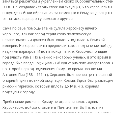
заняться ремонтом и укреплением своих оборонительных стен
В I в. н. э. создалась столь сложная ситуация, что херсонеситы
вынуждены были обратиться за помощью к Риму, ища защиты
от натиска варваров у римского оружия.
Сама по себе помощь эта не сулила Херсонесу ничего
хорошего, так как город терял свою политическую
независимость и должен был попасть под власть Римской
империи. Но херсонеситы предпочли такое подчинение победе
над ними варваров. И вот в конце I в. н. э. Херсонес попадает
под власть Рима. По мнению некоторых ученых, в это время в
городе был введен официальный культ римских императоров. 
во второй период подчинения Риму, во время правления
Антония Пия (138—161 гг), Херсонес был превращен в главный
опорный пункт военной оккупации Крыма. Здесь был размещен
римский гарнизон, который вплоть до IV в. н. э. охранял
подступы к городу.
Пребывание римлян в Крыму не ограничивалось одним
Херсонесом, войска стояли и в Пантикапее. Во II в. н. э. на