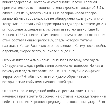
виноградарством. Постройки сохранились плохо. Главная
примечательность — мощная стена акрополя толщиной 3,5 м,
сложенная из бутового камня. Она отгораживала северо-
западный мыс городища, где не обнаружено культурного слоя,
тогда как на остальной территории он доходил местами до 2,3
м. Городище исследователям было известно давно. Еще П.
Кеппен в 1837 г. писал: «Там теперь весьма заметны основани
стен, составляющих крепостцу, следы которой татары
называют Кала». Возникло это поселение в Крыму после войн
с греками, скорее всего, в начале 1 в. до н. э.
Особый интерес Алма-Кермен вызывает потому, что здесь
обнаружены следы пребывания римских легионеров. Но как и
почему они здесь оказались во II в. н. э., в глубине скифской
территории? Чтобы понять это, нужно обратиться к
историческим событиям начала нашей эры.
Окрепнув после неудачной войны с греками, скифы вновь
начинают притеснять Херсонес, не оставив надежды подчинит
себе этот полис. Херсонес предвидя опасность, вынужден был