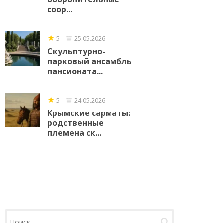
соор...
★
5
25.05.2026
Скульптурно-
парковый ансамбль
пансионата...
★
5
24.05.2026
Крымские сарматы:
родственные
племена ск...