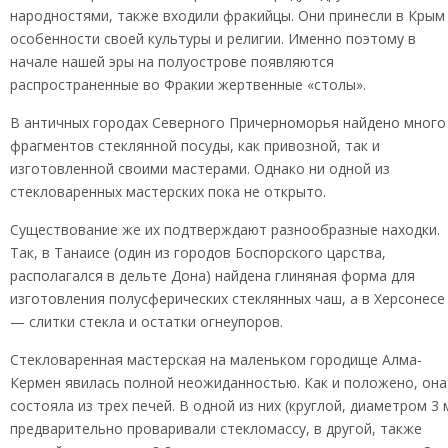
народностями, также входили фракийцы. Они принесли в Крым
особенности своей культуры и религии. Именно поэтому в
начале нашей эры на полуострове появляются
распространенные во Фракии жертвенные «столы».
В античных городах Северного Причерноморья найдено много
фрагментов стеклянной посуды, как привозной, так и
изготовленной своими мастерами. Однако ни одной из
стекловаренных мастерских пока не открыто.
Существование же их подтверждают разнообразные находки.
Так, в Танаисе (один из городов Боспорского царства,
располагался в дельте Дона) найдена глиняная форма для
изготовления полусферических стеклянных чаш, а в Херсонесе
— слитки стекла и остатки огнеупоров.
Стекловаренная мастерская на маленьком городище Алма-
Кермен явилась полной неожиданностью. Как и положено, она
состояла из трех печей. В одной из них (круглой, диаметром 3 
предварительно проваривали стекломассу, в другой, также