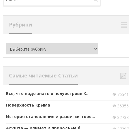
Рубрики
Рубрики
Самые читаемые Статьи
Все, что надо знать о полуострове К...
76541
Поверхность Крыма
36356
История становления и развития горо...
32738
Алушта — Климат и природные б...
27307