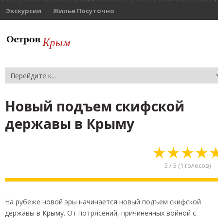
Экскурсии
Жилье Посуточно
Новый подъем скифской
державы в Крыму
★
★
★
★
5
/
5
(
1
голосов)
На рубеже новой эры начинается новый подъем скифской
державы в Крыму. От потрясений, причиненных войной с