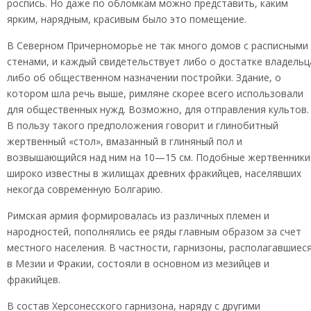
роспись. Но даже по обломкам можно представить, каким
ярким, нарядным, красивым было это помещение.
В Северном Причерноморье не так много домов с расписными
стенами, и каждый свидетельствует либо о достатке владельц
либо об общественном назначении постройки. Здание, о
котором шла речь выше, римляне скорее всего использовали
для общественных нужд. Возможно, для отправления культов.
В пользу такого предположения говорит и глинобитный
жертвенный «стол», вмазанный в глиняный пол и
возвышающийся над ним на 10—15 см. Подобные жертвенники
широко известны в жилищах древних фракийцев, населявших
некогда современную Болгарию.
Римская армия формировалась из различных племен и
народностей, пополнялись ее ряды главным образом за счет
местного населения. В частности, гарнизоны, располагавшиес
в Мезии и Фракии, состояли в основном из мезийцев и
фракийцев.
В состав Херсонесского гарнизона, наряду с другими