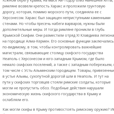
Южном берегу Крыма, на мысе Ай-Тодор близ нынешней Ялты,
римляне возвели крепость Харакс и проложили грунтовую
дорогу, которая, помимо морского пути, соединяла ее с
Херсонесом. Харакс был защищен неприступными каменными
стенами. Но чтобы пресечь набеги варваров, нужны были
дополнительные меры. И тогда римляне проникли в глубь
Крымской Скифии. Они разместили отряд XI Клавдиева легиона
на городище Алма-Кермен. Его основные функции заключались
по-видимому, в том, чтобы контролировать важнейшие
магистрали, связывающие столицу скифскго государства
Неаполь с Херсонесом и юго-западным Крымом, где было
немало скифских поселений, а также с западным побережьем, 
том числе с Усть-Альминским городищем. Товары, привезенны
в устье Альмы, сухопутной дорогой шли в Неаполь. И тут на
пути у скифских торговцев стояли римские солдаты, которые
могли не пропустить обоз. Подобные действия нарушали
экономическую жизнь скифского государства в Крыму и
ослабляли его.
Как могли скифы в Крыму противостоять римскому оружию? И