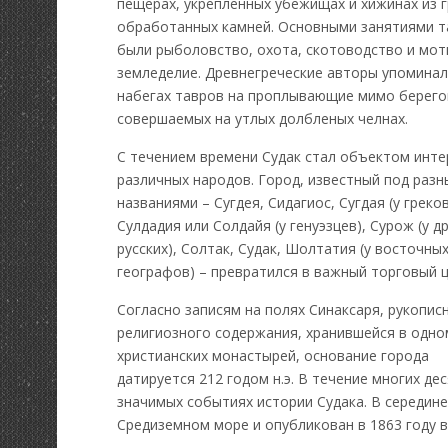
пещерах, укрепленных убежищах и хижинах из 
обработанных камней. Основными занятиями т
были рыболовство, охота, скотоводство и мо
земледелие. Древнегреческие авторы упоминал
набегах тавров на проплывающие мимо берего
совершаемых на утлых долбленых челнах.
С течением времени Судак стал объектом инте
различных народов. Город, известный под раз
названиями – Сугдея, Сидагиос, Сугдая (у греков
Сулдадия или Солдайя (у генуэзцев), Сурож (у д
русских), Солтак, Судак, Шолтатия (у восточны
географов) – превратился в важный торговый ц
Согласно записям на полях Синаксаря, рукопис
религиозного содержания, хранившейся в одно
христианских монастырей, основание города
датируется 212 годом н.э. В течение многих де
значимых событиях истории Судака. В середине 
Средиземном море и опубликован в 1863 году в