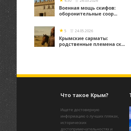
4.50
26.05.2026
Военная мощь скифов:
оборонительные соор...
★
5
24.05.2026
Крымские сарматы:
родственные племена ск...
Что такое Крым?
Ищете достоверную
информацию о лучших пляжах,
исторических
достопримечательностях и