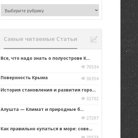
Рубрики
Самые читаемые Статьи
Все, что надо знать о полуострове К...
76534
Поверхность Крыма
36354
История становления и развития горо...
32732
Алушта — Климат и природные б...
27297
Как правильно купаться в море: сове...
25573