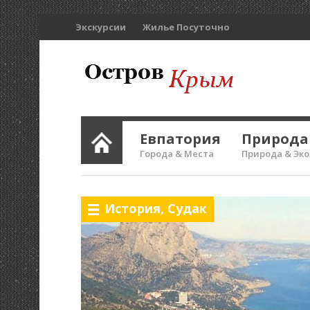
Экскурсии
Жилье Посуточно
Евпатория
Природа
Города & Места
Природа & Эк
История
,
Судак