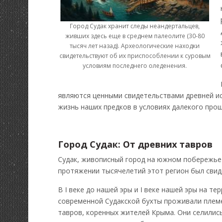
Город Судак хранит следы неандертальцев,
живших здесь еще в среднем палеолите (30-80
тысяч лет назад). Археологические находки
свидетельствуют об их приспособлении к суровым
условиям последнего оледенения.
являются ценными свидетельствами древней ис
жизнь наших предков в условиях далекого прош
Город Судак: От древних тавров
Судак, живописный город на южном побережье 
протяжении тысячелетий этот регион был свид
В I веке до нашей эры и I веке нашей эры на те
современной Судакской бухты проживали плем
тавров, коренных жителей Крыма. Они селились