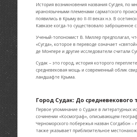
История возникновения названия Сугдея, по мн
ираноязычными племенами сарматского происх
появились в Крыму во II-III веках н.э. В осетин
Кавказе когда-то существовало заброшенное с
Ученый-топономист В. Миллер предполагал, чт
«Сугда», которое в переводе означает «свято
де Монпере и другие исследователи считали С
Судак – это город, история которого переплете
средневековая мощь и современный облик свид
ландшафте Крыма.
Город Судак: До средневекового 
Первое упоминание о Судаке в литературных ис
сочинении «Космограф», описывающем географ
Черноморского побережья назван Согдабон – п
также указывает приблизительное местонахож