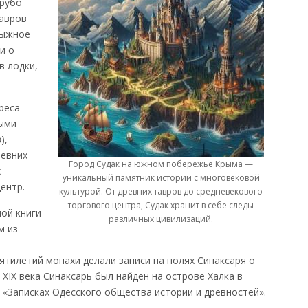
грубо
авров
тыжное
и о
в лодки,
реса
ными
),
ревних
Город Судак на южном побережье Крыма —
х
уникальный памятник истории с многовековой
ентр.
культурой. От древних тавров до средневекового
торгового центра, Судак хранит в себе следы
ной книги
различных цивилизаций.
м из
сятилетий монахи делали записи на полях Синаксаря о
XIX века Синаксарь был найден на острове Халка в
 «Записках Одесского общества истории и древностей».