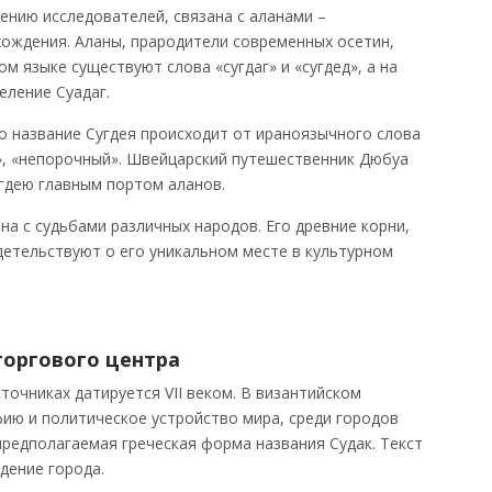
ению исследователей, связана с аланами –
ождения. Аланы, прародители современных осетин,
ском языке существуют слова «сугдаг» и «сугдед», а на
еление Суадаг.
о название Сугдея происходит от ираноязычного слова
й», «непорочный». Швейцарский путешественник Дюбуа
угдею главным портом аланов.
на с судьбами различных народов. Его древние корни,
етельствуют о его уникальном месте в культурном
торгового центра
точниках датируется VII веком. В византийском
ию и политическое устройство мира, среди городов
редполагаемая греческая форма названия Судак. Текст
дение города.