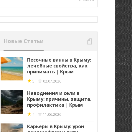
Новые Статьи
Песочные ванны в Крыму:
лечебные свойства, как
принимать | Крым
★
5
02.07.2026
Наводнения и сели в
Крыму: причины, защита,
профилактика | Крым
★
4
11.06.2026
Карьеры в Крыму: урон