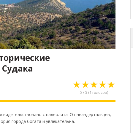
сторические
 Судака
★
★
★
★
★
5
/
5
(
1
голосов)
асвидетельствовано с палеолита. От неандертальцев,
ория города богата и увлекательна.