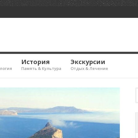
История
Экскурсии
ология
Память & Культура
Отдых & Лечение