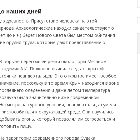
до наших дней
ую древность. Присутствие человека на этой
ериода. Археологические находки свидетельствуют о
лет до н.э.) берег Нового Света был местом обитания
ие орудия труда, которые дают представление о
В обрыве пересохшей речки около горы Меганом
академик А.И. Полканов выявил следы открытой
стоянки неандертальцев. Это открытие имеет особое
значение, поскольку в то время Крым находился в зоне
последнего оледенения и даже летом температура
воздуха была значительно ниже современной.
Несмотря на суровые условия, неандертальцы сумели
приспособиться к окружающей среде. Они научились
добывать огонь, который позволял им согреваться и
готовить пищу.
На территории современного города Судака