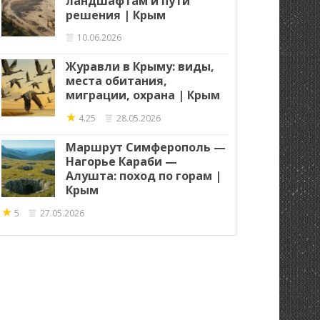
ландшафтам и пути
решения | Крым
10.06.2026
Журавли в Крыму: виды,
места обитания,
миграции, охрана | Крым
★
4.25
28.05.2026
Маршрут Симферополь —
Нагорье Караби —
Алушта: поход по горам |
Крым
★
5
27.05.2026