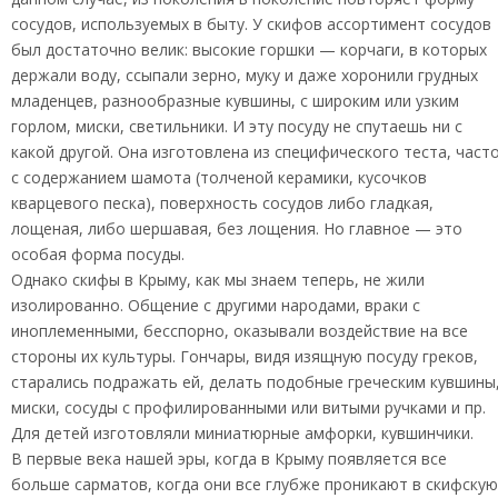
сосудов, используемых в быту. У скифов ассортимент сосудов
был достаточно велик: высокие горшки — корчаги, в которых
держали воду, ссыпали зерно, муку и даже хоронили грудных
младенцев, разнообразные кувшины, с широким или узким
горлом, миски, светильники. И эту посуду не спутаешь ни с
какой другой. Она изготовлена из специфического теста, част
с содержанием шамота (толченой керамики, кусочков
кварцевого песка), поверхность сосудов либо гладкая,
лощеная, либо шершавая, без лощения. Но главное — это
особая форма посуды.
Однако скифы в Крыму, как мы знаем теперь, не жили
изолированно. Общение с другими народами, враки с
иноплеменными, бесспорно, оказывали воздействие на все
стороны их культуры. Гончары, видя изящную посуду греков,
старались подражать ей, делать подобные греческим кувшины
миски, сосуды с профилированными или витыми ручками и пр.
Для детей изготовляли миниатюрные амфорки, кувшинчики.
В первые века нашей эры, когда в Крыму появляется все
больше сарматов, когда они все глубже проникают в скифскую