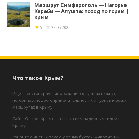
Маршрут Симферополь — Нагорье
Караби — Алушта: поход по горам |
Крым
★
5
27.05.2026
Что такое Крым?
Ищете достоверную информацию о лучших пляжах,
исторических достопримечательностях и туристических
маршрутах в Крыму?
Сайт «Остров Крым» станет вашим надежным гидом в
Крыму!
Узнайте о чистых водах, уютных бухтах, живописных