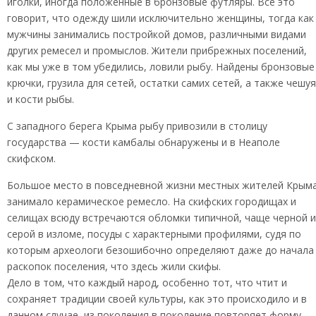
иголки, иногда положенные в бронзовые футляры. Все это
говорит, что одежду шили исключительно женщины, тогда как
мужчины занимались постройкой домов, различными видами
других ремесел и промыслов. Жители прибрежных поселений,
как мы уже в том убедились, ловили рыбу. Найдены бронзовые
крючки, грузила для сетей, остатки самих сетей, а также чешуя
и кости рыбы.
С западного берега Крыма рыбу привозили в столицу
государства — кости камбалы обнаружены и в Неаполе
скифском.
Большое место в повседневной жизни местных жителей Крым
занимало керамическое ремесло. На скифских городищах и
селищах всюду встречаются обломки типичной, чаще черной и
серой в изломе, посуды с характерными профилями, судя по
которым археологи безошибочно определяют даже до начала
раскопок поселения, что здесь жили скифы.
Дело в том, что каждый народ, особенно тот, что чтит и
сохраняет традиции своей культуры, как это происходило и в
данном случае, из поколения в поколение повторяет форму