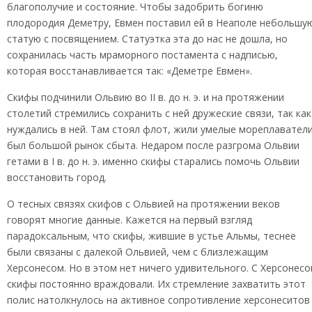
благополучие и состояние. Чтобы задобрить богиню
плодородия Деметру, Евмен поставил ей в Неаполе небольшу
статую с посвящением. Статуэтка эта до нас не дошла, но
сохранилась часть мраморного постамента с надписью,
которая восстанавливается так: «Деметре Евмен».
Скифы подчинили Ольвию во II в. до н. э. и на протяжении
столетий стремились сохранить с ней дружеские связи, так как
нуждались в ней. Там стоял флот, жили умелые мореплаватели
был большой рынок сбыта. Недаром после разгрома Ольвии
гетами в I в. до н. э. именно скифы старались помочь Ольвии
восстановить город.
О тесных связях скифов с Ольвией на протяжении веков
говорят многие данные. Кажется на первый взгляд
парадоксальным, что скифы, жившие в устье Альмы, теснее
были связаны с далекой Ольвией, чем с близлежащим
Херсонесом. Но в этом нет ничего удивительного. С Херсонес
скифы постоянно враждовали. Их стремление захватить этот
полис натолкнулось на активное сопротивление херсонеситов