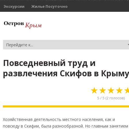
Экскурсии
Жилье Посуточно
Повседневный труд и
развлечения Скифов в Крым
★
★
★
★
5
/
5
(
2
голосов)
Хозяйственная деятельность местного населения, как и
повсюду в Скифии, была разнообразной. Но главным занятием