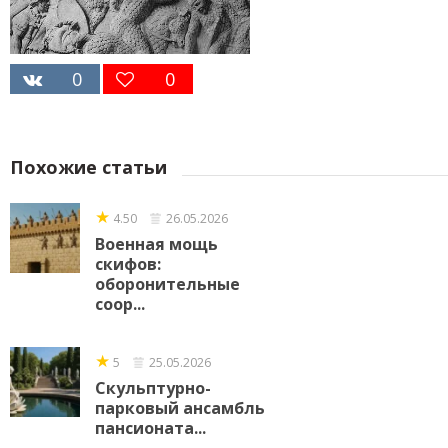
0
0
Похожие статьи
★
4.50
26.05.2026
Военная мощь
скифов:
оборонительные
соор...
★
5
25.05.2026
Скульптурно-
парковый ансамбль
пансионата...