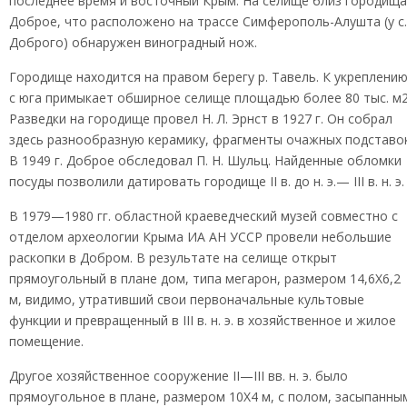
последнее время и восточный Крым. На селище близ городища
Доброе, что расположено на трассе Симферополь-Алушта (у с.
Доброго) обнаружен виноградный нож.
Городище находится на правом берегу р. Тавель. К укреплени
с юга примыкает обширное селище площадью более 80 тыс. м2
Разведки на городище провел Н. Л. Эрнст в 1927 г. Он собрал
здесь разнообразную керамику, фрагменты очажных подставок
В 1949 г. Доброе обследовал П. Н. Шульц. Найденные обломки
посуды позволили датировать городище II в. до н. э.— III в. н. э.
В 1979—1980 гг. областной краеведческий музей совместно с
отделом археологии Крыма ИА АН УССР провели небольшие
раскопки в Добром. В результате на селище открыт
прямоугольный в плане дом, типа мегарон, размером 14,6X6,2
м, видимо, утративший свои первоначальные культовые
функции и превращенный в III в. н. э. в хозяйственное и жилое
помещение.
Другое хозяйственное сооружение II—III вв. н. э. было
прямоугольное в плане, размером 10X4 м, с полом, засыпанны