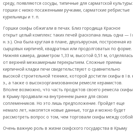
среду, появляются сосуды, типичные для сарматской культуры:
горшки с низко посаженными ручками, сарматские ребристые
курильницы и т. п.
Горшки скифы обжигали в печах. Близ городища Красное
открыт целый комплекс таких печей (раскопана лишь одна — I 
н. э.). Она была круглая в плане, двухъярусная, построенная из
сырцовых кирпичей, квадратных или продолговатых по форме.
Нижняя камера, диаметром 1,33 м, высотой 0,51 м, отделялась
от верхней межкамерным перекрытием. Сложные приемы
кирпичной кладки печи свидетельствуют о сравнительно
высокой строительной технике, которой достигли скифы в I в. 
э., а также о высокоорганизованном ремесле керамистов.
Вполне возможно, что часть продуктов своего ремесла скифы
в Крыму продавали на внутреннем рынке для своих
соплеменников. Но это лишь предположение. Пройдет еще
немало лет, накопятся новые данные, тогда и можно будет
рассмотреть вопрос о том, чем торговали скифы между собой
Очень важную роль в жизни скифского государства в Крыму