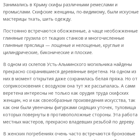
Занимались в Крыму скифы различными ремеслами и
промыслами. Скифские женщины, по-видимому, были искусные
мастерицы ткать, шить одежду.
Постоянно встречаются обожженные, а чаще необожженные
глиняные грузила от ткацких станков и многочисленные
глиняные пряслица — лощеные и нелощеные, круглые и
цилиндрические, биконические и плоские.
В одном из склепов Усть-Альминского могильника найдены
прекрасно сохранившиеся деревянные веретена. На одном из
них в момент открытия даже сохранилась белая пряжа. Но от
соприкосновения с воздухом она тут же рассыпалась. А сами
веретена интересны не только как орудия труда скифских
женщин, но и как своеобразные произведения искусства, так
как они были увенчаны фигурками сидящих уточек, туловища
которых повернуты в противоположные стороны. Эта работа
местных мастеров, прекрасно владевших резьбой по дереву.
В женских погребениях очень часто встречаются бронзовые