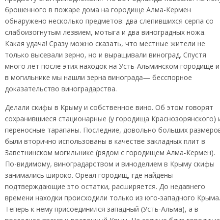
брошенного в пожаре дома на городище Алма-Кермен
обнаружено несколько предметов: два слепившихся серпа со
слабоизогнутым лезвием, мотыга и два виноградных ножа.
Какая удача! Сразу можно сказать, что местные жители не
только высевали зерно, но и выращивали виноград. Спустя
много лет после этих находок на Усть-Альминском городище и
в могильнике мы нашли зерна винограда— бесспорное
доказательство виноградарства.
Делали скифы в Крыму и собственное вино. Об этом говорят
сохранившиеся стационарные (у городища Краснозорянского) 
переносные тарапаны. Последние, довольно больших размеро
были вторично использованы в качестве закладных плит в
Заветнинском могильнике (рядом с городищем Алма-Кермен).
По-видимому, виноградарством и виноделием в Крыму скифы
занимались широко. Ореал городищ, где найдены
подтверждающие это остатки, расширяется. До недавнего
времени находки происходили только из юго-западного Крыма
Теперь к нему присоединился западный (Усть-Альма), а в