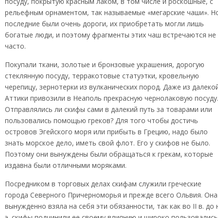
посуду, покрытую красным лаком, в том числе и роскошные, с
рельефным орнаментом, так называемые «мегарские чаши». Н
последние были очень дороги, их приобретать могли лишь
богатые люди, и поэтому фрагменты этих чаш встречаются не
часто.
Покупали ткани, золотые и бронзовые украшения, дорогую
стеклянную посуду, терракотовые статуэтки, кровельную
черепицу, зернотерки из вулканических пород. Даже из далеко
Аттики привозили в Неаполь прекрасную чернолаковую посуду
Отправлялись ли скифы сами в далекий путь за товарами или
пользовались помощью греков? Для того чтобы достичь
островов Эгейского моря или прибыть в Грецию, надо было
знать морское дело, иметь свой флот. Его у скифов не было.
Поэтому они вынуждены были обращаться к грекам, которые
издавна были отличными моряками.
Посредником в торговых делах скифам служили греческие
города Северного Причерноморья и прежде всего Ольвия. Она
вынужденно взяла на себя эти обязанности, так как во II в. до 
э. скифы подчинили ее своему влиянию и широко пользовались