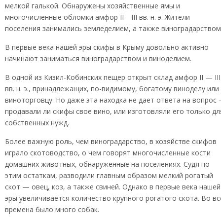
мелкой галькой. Обнаружены хозяйственные ямы и
многочисленные обломки амфор II—III вв. н. э. Жители
поселения занимались земледелием, а также виноградарством
В первые века нашей эры скифы в Крыму довольно активно
начинают заниматься виноградарством и виноделием.
В одной из Кизил-Кобинских пещер открыт склад амфор II — III
вв. н. э., принадлежащих, по-видимому, богатому виноделу или
виноторговцу. Но даже эта находка не дает ответа на вопрос
продавали ли скифы свое вино, или изготовляли его только дл
собственных нужд.
Более важную роль, чем виноградарство, в хозяйстве скифов
играло скотоводство, о чем говорят многочисленные кости
домашних животных, обнаруженные на поселениях. Судя по
этим остаткам, разводили главным образом мелкий рогатый
скот — овец, коз, а также свиней. Однако в первые века нашей
эры увеличивается количество крупного рогатого скота. Во вс
времена было много собак.