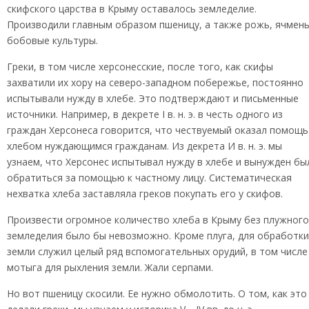
скифского царства в Крыму оставалось земледелие.
Производили главным образом пшеницу, а также рожь, ячмень
бобовые культуры.
Греки, в том числе херсонесские, после того, как скифы
захватили их хору на северо-западном побережье, постоянно
испытывали нужду в хлебе. Это подтверждают и письменные
источники. Например, в декрете I в. н. э. в честь одного из
граждан Херсонеса говорится, что чествуемый оказал помощь
хлебом нуждающимся гражданам. Из декрета И в. н. э. мы
узнаем, что Херсонес испытывал нужду в хлебе и вынужден бы
обратиться за помощью к частному лицу. Систематическая
нехватка хлеба заставляла греков покупать его у скифов.
Произвести огромное количество хлеба в Крыму без плужного
земледелия было бы невозможно. Кроме плуга, для обработки
земли служил целый ряд вспомогательных орудий, в том числе
мотыга для рыхления земли. Жали серпами.
Но вот пшеницу скосили. Ее нужно обмолотить. О том, как это