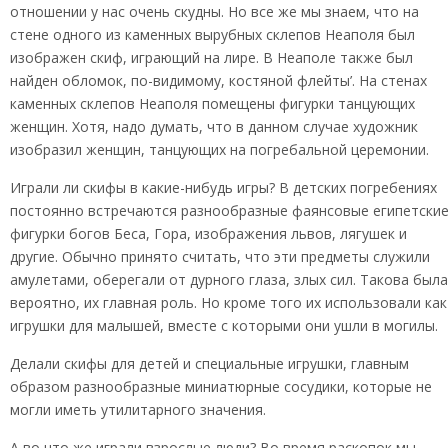
отношении у нас очень скудны. Но все же мы знаем, что на
стене одного из каменных вырубных склепов Неаполя был
изображен скиф, играющий на лире. В Неаполе также был
найден обломок, по-видимому, костяной флейты’. На стенах
каменных склепов Неаполя помещены фигурки танцующих
женщин. Хотя, надо думать, что в данном случае художник
изобразил женщин, танцующих на погребальной церемонии.
Играли ли скифы в какие-нибудь игры? В детских погребениях
постоянно встречаются разнообразные фаянсовые египетски
фигурки богов Беса, Гора, изображения львов, лягушек и
другие. Обычно принято считать, что эти предметы служили
амулетами, оберегали от дурного глаза, злых сил. Такова была
вероятно, их главная роль. Но кроме того их использовали как
игрушки для малышей, вместе с которыми они ушли в могилы.
Делали скифы для детей и специальные игрушки, главным
образом разнообразные миниатюрные сосудики, которые не
могли иметь утилитарного значения.
А во что же играли взрослые люди? Во время раскопок мы