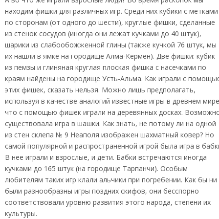
находим фишки для различных игр. Среди них кубики с метками
по сторонам (от одного до шести), круглые фишки, сделанные
из стенок сосудов (иногда они лежат кучками до 40 штук),
шарики из слабообожженной глины (также кучкой 76 штук, мы
их нашли в ямке на городище Алма-Кермен). Две фишки: кубик
из пемзы и глиняная круглая плоская фишка с насечками по
краям найдены на городище Усть-Альма. Как играли с помощь
этих фишек, сказать нельзя. Можно лишь предполагать,
используя в качестве аналогий известные игры в древнем мире
что с помощью фишек играли на деревянных досках. Возможно
существовала игра в шашки. Как знать, не потому ли на одной
из стен склепа № 9 Неаполя изображен шахматный ковер? Но
самой популярной и распространенной игрой была игра в бабк
В нее играли и взрослые, и дети. Бабки встречаются иногда
кучками до 165 штук (на городище Тарпанчи). Особым
любителям таких игр клали альчики при погребении. Как бы ни
были разнообразны игры поздних скифов, они бесспорно
соответствовали уровню развития этого народа, степени их
культуры.