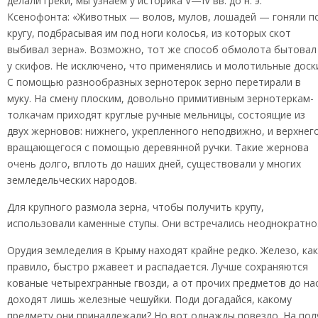
делали греки, мы узнаем у историка V—IV вв. до н. э.
Ксенофонта: «Животных — волов, мулов, лошадей — гоняли п
кругу, подбрасывая им под ноги колосья, из которых скот
выбивал зерна». Возможно, тот же способ обмолота бытовал
у скифов. Не исключено, что применялись и молотильные доск
С помощью разнообразных зернотерок зерно перетирали в
муку. На смену плоским, довольно примитивным зернотеркам-
толкачам приходят круглые ручные мельницы, состоящие из
двух жерновов: нижнего, укрепленного неподвижно, и верхнего
вращающегося с помощью деревянной ручки. Такие жернова
очень долго, вплоть до наших дней, существовали у многих
земледельческих народов.
Для крупного размола зерна, чтобы получить крупу,
использовали каменные ступы. Они встречались неоднократно
Орудия земледелия в Крыму находят крайне редко. Железо, как
правило, быстро ржавеет и распадается. Лучше сохраняются
кованые четырехгранные гвозди, а от прочих предметов до на
доходят лишь железные чешуйки. Поди догадайся, какому
предмету они принадлежали? Но вот однажды повезло. На пол