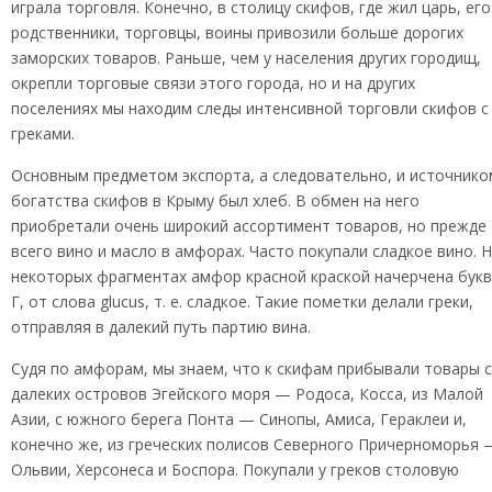
играла торговля. Конечно, в столицу скифов, где жил царь, его
родственники, торговцы, воины привозили больше дорогих
заморских товаров. Раньше, чем у населения других городищ,
окрепли торговые связи этого города, но и на других
поселениях мы находим следы интенсивной торговли скифов с
греками.
Основным предметом экспорта, а следовательно, и источнико
богатства скифов в Крыму был хлеб. В обмен на него
приобретали очень широкий ассортимент товаров, но прежде
всего вино и масло в амфорах. Часто покупали сладкое вино. 
некоторых фрагментах амфор красной краской начерчена бук
Г, от слова glucus, т. е. сладкое. Такие пометки делали греки,
отправляя в далекий путь партию вина.
Судя по амфорам, мы знаем, что к скифам прибывали товары с
далеких островов Эгейского моря — Родоса, Косса, из Малой
Азии, с южного берега Понта — Синопы, Амиса, Гераклеи и,
конечно же, из греческих полисов Северного Причерноморья 
Ольвии, Херсонеса и Боспора. Покупали у греков столовую