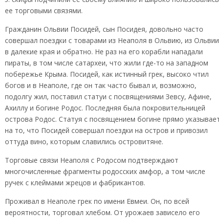
ее торговыми связями.
Гражданин Ольвии Посидей, сын Посидея, довольно часто
совершал поездки с товарами из Неаполя в Ольвию, из Ольвии
в далекие края и обратно. Не раз на его корабли нападали
пираты, в том числе сатархеи, что жили где-то на западном
побережье Крыма. Посидей, как истинный грек, высоко чтил
богов и в Неаполе, где он так часто бывал и, возможно,
подолгу жил, поставил статуи с посвящениями Зевсу, Афине,
Ахиллу и богине Родос. Последняя была покровительницей
острова Родос. Статуя с посвящением богине прямо указывае
на то, что Посидей совершал поездки на остров и привозил
оттуда вино, которым славились островитяне.
Торговые связи Неаполя с Родосом подтверждают
многочисленные фрагменты родосских амфор, а том числе
ручек с клеймами жрецов и фабрикантов.
Проживал в Неаполе грек по имени Евмеи. Он, по всей
вероятности, торговал хлебом. От урожаев зависело его