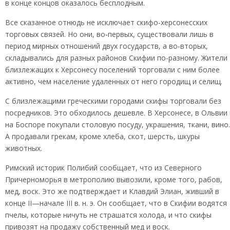
в конце концов оказалось бесплодным.
Все сказанное отнюдь не исключает скифо-херсонесских
торговых связей. Но они, во-первых, существовали лишь в
период мирных отношений двух государств, а во-вторых,
складывались для разных районов Скифии по-разному. Жители
близлежащих к Херсонесу поселений торговали с ним более
активно, чем население удаленных от него городищ и селищ.
С близлежащими греческими городами скифы торговали без
посредников. Это обходилось дешевле. В Херсонесе, в Ольвии 
на Боспоре покупали столовую посуду, украшения, ткани, вино.
А продавали грекам, кроме хлеба, скот, шерсть, шкуры
животных.
Римский историк Полибий сообщает, что из Северного
Причерноморья в метрополию вывозили, кроме того, рабов,
мед, воск. Это же подтверждает и Клавдий Элиан, живший в
конце II—начале III в. н. э. Он сообщает, что в Скифии водятся
пчелы, которые ничуть не страшатся холода, и что скифы
привозят на продажу собственный мед и воск.