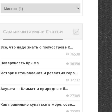
Рубрики
Самые читаемые Статьи
Все, что надо знать о полуострове К...
76538
Поверхность Крыма
36356
История становления и развития горо...
32737
Алушта — Климат и природные б...
27305
Как правильно купаться в море: сове...
25583