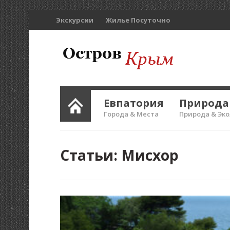
Экскурсии
Жилье Посуточно
Евпатория
Природа
Города & Места
Природа & Эк
Статьи:
Мисхор