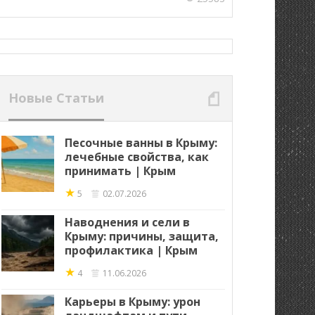
Новые Статьи
Песочные ванны в Крыму:
лечебные свойства, как
принимать | Крым
★
5
02.07.2026
Наводнения и сели в
Крыму: причины, защита,
профилактика | Крым
★
4
11.06.2026
Карьеры в Крыму: урон