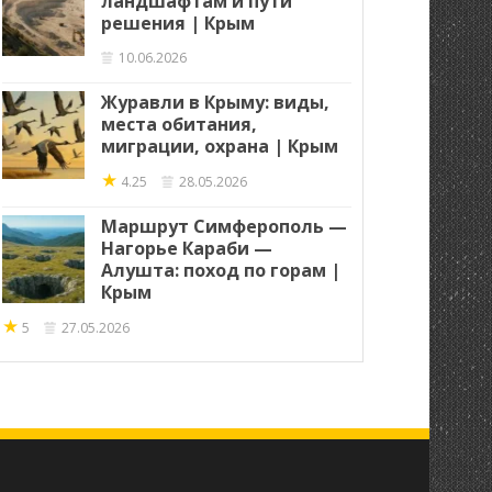
ландшафтам и пути
решения | Крым
10.06.2026
Журавли в Крыму: виды,
места обитания,
миграции, охрана | Крым
★
4.25
28.05.2026
Маршрут Симферополь —
Нагорье Караби —
Алушта: поход по горам |
Крым
★
5
27.05.2026