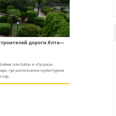
 строителей дороги Ялта—
ойник Али-Баба» и «Русалка».
парк, где расположена скульптурная
пар...