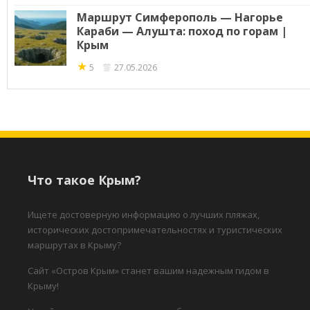
Маршрут Симферополь — Нагорье
Караби — Алушта: поход по горам |
Крым
★
5
27.05.2026
Что такое Крым?
Ищете достоверную информацию о лучших пляжах,
исторических достопримечательностях и туристических
маршрутах в Крыму?
Сайт «Остров Крым» станет вашим надежным гидом в
Крыму!