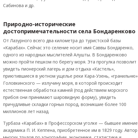
Сабинова и др.
Природно-исторические
достопримечательности села Бондаренково
От Лазурного всего два километра до туристской базы
«Карабах». Сейчас это селение носит имя Саввы Бондаренко,
одного из народных мыслителей Алушты. В Бондаренково
можно пройти пешком по берегу моря. Эта прогулка позволит
увидеть пионерский лагерь и дом отдыха «Кастель»,
приютившиеся в уютном ущелье реки Кара-Узень, «гранильню»
Головкинского — излучину моря, в которой происходит
естественная обработка камней (под действием морского
прибоя они принимают шаровидную форму), увидеть
причудливые складки горных пород, возникшие более 100
миллионов лет назад.
Турбаза «Карабах» в Профессорском уголке — бывшее имение
академика П. И. Кеппена, приобретенное им в 1829 году. Автор
многих трудов по этнографии, экономике, статистике и