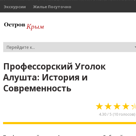
Экскурсии
Жилье Посуточно
Профессорский Уголок
Алушта: История и
Современность
★
★
★
★
4.30
/
5
(
10
голосов)