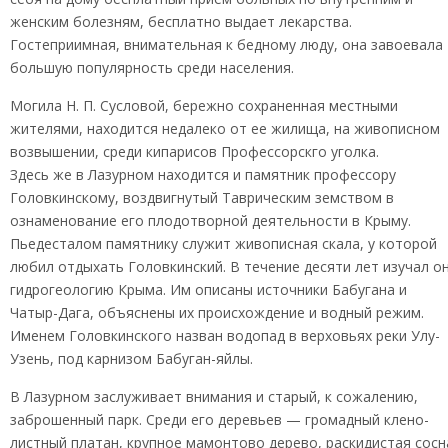
женским болезням, бесплатно выдает лекарства.
Гостеприимная, внимательная к бедному люду, она завоевала
большую популярность среди населения.
Могила Н. П. Сусловой, бережно сохраненная местными
жителями, находится недалеко от ее жилища, на живописном
возвышении, среди кипарисов Профессорскго уголка.
Здесь же в Лазурном находится и памятник профессору
Головкинскому, воздвигнутый Таврическим земством в
ознаменование его плодотворной деятельности в Крыму.
Пьедесталом памятнику служит живописная скала, у которой
любил отдыхать Головкинский. В течение десяти лет изучал о
гидрогеологию Крыма. Им описаны источники Бабугана и
Чатыр-Дага, объяснены их происхождение и водный режим.
Именем Головкинского назван водопад в верховьях реки Улу-
Узень, под карнизом Бабуган-яйлы.
В Лазурном заслуживает внимания и старый, к сожалению,
заброшенный парк. Среди его деревьев — громадный клено-
листный платан, крупное мамонтово дерево, раскидистая сосн