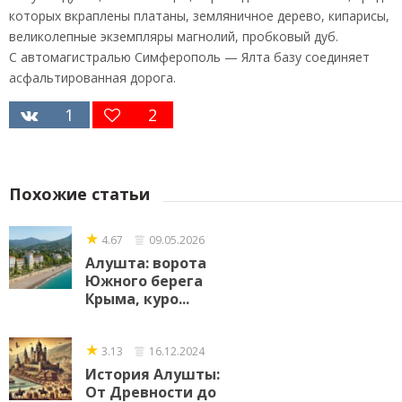
которых вкраплены платаны, земляничное дерево, кипарисы,
великолепные экземпляры магнолий, пробковый дуб.
С автомагистралью Симферополь — Ялта базу соединяет
асфальтированная дорога.
1
2
Похожие статьи
★
4.67
09.05.2026
Алушта: ворота
Южного берега
Крыма, куро...
★
3.13
16.12.2024
История Алушты:
От Древности до