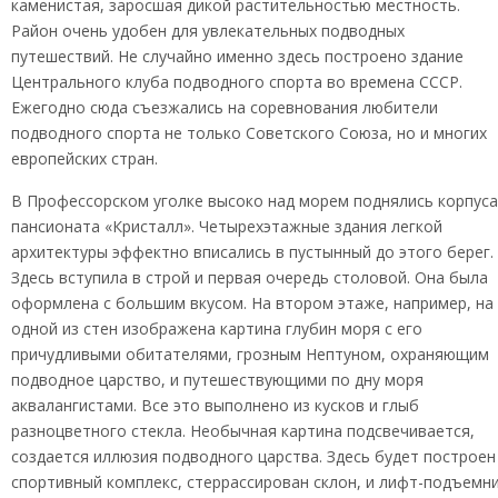
каменистая, заросшая дикой растительностью местность.
Район очень удобен для увлекательных подводных
путешествий. Не случайно именно здесь построено здание
Центрального клуба подводного спорта во времена СССР.
Ежегодно сюда съезжались на соревнования любители
подводного спорта не только Советского Союза, но и многих
европейских стран.
В Профессорском уголке высоко над морем поднялись корпуса
пансионата «Кристалл». Четырехэтажные здания легкой
архитектуры эффектно вписались в пустынный до этого берег.
Здесь вступила в строй и первая очередь столовой. Она была
оформлена с большим вкусом. На втором этаже, например, на
одной из стен изображена картина глубин моря с его
причудливыми обитателями, грозным Нептуном, охраняющим
подводное царство, и путешествующими по дну моря
аквалангистами. Все это выполнено из кусков и глыб
разноцветного стекла. Необычная картина подсвечивается,
создается иллюзия подводного царства. Здесь будет построен
спортивный комплекс, стеррассирован склон, и лифт-подъемн