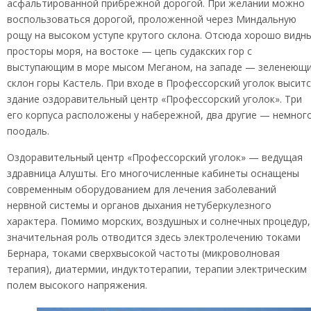
асфальтированной прибрежной дорогой. При желании можно
воспользоваться дорогой, проложенной через Миндальную
рощу на высоком уступе крутого склона. Отсюда хорошо видн
просторы моря, на востоке — цепь судакских гор с
выступающим в море мысом Меганом, на западе — зеленеющ
склон горы Кастель. При входе в Профессорский уголок высит
здание оздоравительный центр «Профессорский уголок». Три
его корпуса расположены у набережной, два другие — немног
поодаль.
Оздоравительный центр «Профессорский уголок» — ведущая
здравница Алушты. Его многочисленные кабинеты оснащены
современным оборудованием для лечения заболеваний
нервной системы и органов дыхания нетуберкулезного
характера. Помимо морских, воздушных и солнечных процедур,
значительная роль отводится здесь электролечению токами
Бернара, токами сверхвысокой частоты (микроволновая
терапия), диатермии, индуктотерапии, терапии электрическим
полем высокого напряжения.