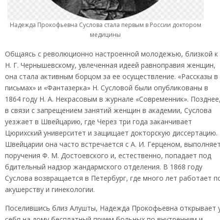
Надежда Прокофьевна Суслова стала первым в России доктором
медицины
Общаясь с революционно настроенной молодежью, близкой к
Н. Г. Чернышевскому, увлеченная идеей равноправия женщин,
она стала активным борцом за ее осуществление. «Рассказы в
письмах» и «Фантазерка» Н. Сусловой были опубликованы в
1864 году Н. А. Некрасовым в журнале «Современник». Позднее
в связи с запрещением занятий женщин в академии, Суслова
уезжает в Швейцарию, где Через три года заканчивает
Цюрихский университет и защищает докторскую диссертацию.
Швейцарии она часто встречается с А. И. Герценом, выполняе
поручения Ф. М. Достоевского и, естественно, попадает под
бдительный надзор жандармского отделения. В 1868 году
Суслова возвращается в Петербург, где много лет работает п
акушерству и гинекологии.
Поселившись близ Алушты, Надежда Прокофьевна открывает 
себя на дому бесплатный прием больных по внутренним и