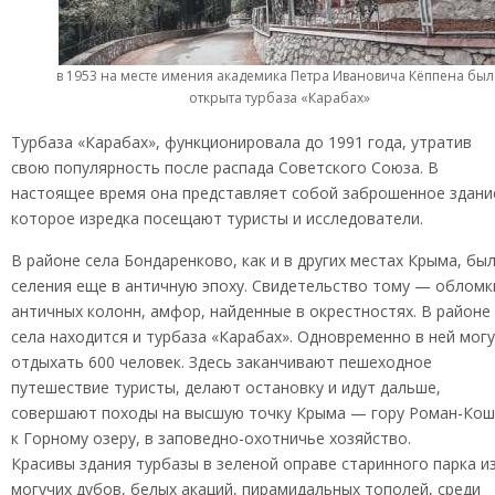
в 1953 на месте имения академика Петра Ивановича Кёппена был
открыта турбаза «Карабах»
Турбаза «Карабах», функционировала до 1991 года, утратив
свою популярность после распада Советского Союза. В
настоящее время она представляет собой заброшенное здани
которое изредка посещают туристы и исследователи.
В районе села Бондаренково, как и в других местах Крыма, бы
селения еще в античную эпоху. Свидетельство тому — обломк
античных колонн, амфор, найденные в окрестностях. В районе
села находится и турбаза «Карабах». Одновременно в ней мог
отдыхать 600 человек. Здесь заканчивают пешеходное
путешествие туристы, делают остановку и идут дальше,
совершают походы на высшую точку Крыма — гору Роман-Кош
к Горному озеру, в заповедно-охотничье хозяйство.
Красивы здания турбазы в зеленой оправе старинного парка и
могучих дубов, белых акаций, пирамидальных тополей, среди