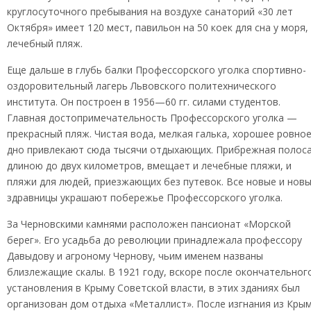
круглосуточного пребывания на воздухе санаторий «30 лет
Октября» имеет 120 мест, павильон на 50 коек для сна у моря,
лечебный пляж.
Еще дальше в глубь балки Профессорского уголка спортивно-
оздоровительный лагерь Львовского политехнического
института. Он построен в 1956—60 гг. силами студентов.
Главная достопримечательность Профессорского уголка —
прекрасный пляж. Чистая вода, мелкая галька, хорошее ровно
дно привлекают сюда тысячи отдыхающих. Прибрежная полоса
длиною до двух километров, вмещает и лечебные пляжи, и
пляжи для людей, приезжающих без путевок. Все новые и нов
здравницы украшают побережье Профессорского уголка.
За Черновскими камнями расположен пансионат «Морской
берег». Его усадьба до революции принадлежала профессору
Давыдову и агроному Чернову, чьим именем названы
близлежащие скалы. В 1921 году, вскоре после окончательног
установления в Крыму Советской власти, в этих зданиях был
организован дом отдыха «Металлист». После изгнания из Кры