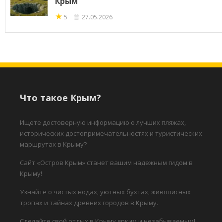
Крым
★
5
27.05.2026
Что такое Крым?
Ищете достоверную информацию о лучших пляжах,
исторических достопримечательностях и туристических
маршрутах в Крыму?
Сайт «Остров Крым» станет вашим надежным гидом в
Крыму!
Узнайте о чистых водах, уютных бухтах, живописных
тропах и тайнах древних городов в Крыму.
Сделайте свой отдых в Крыму ярким и незабываемым!