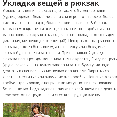
Укладка вещей в рюкзак
Укладывать вещи в рюкзак надо так, чтобы мягкие вещи
(куртка, одеяло, белье) легли на спине ровно т плоско; более
тяжелые класть на дно, более легкие — наверх. В боковые
карманы укладывается все то, что может понадобиться на
малых привалах (кружка, миска, завтрак, принадлежность для
умывания, мешочки для коллекций). Центр тяжести груженого
рюкзака должен быть внизу, а не наверху или сбоку, иначе
рюкзак будет оттягивать плечи. При правильной укладке
рюкзака весь груз должен опираться на крестец. Сыпучие груз
(крупа, сахар и т. п.) нельзя заворачивать в бумагу, их надо
держать в специальных мешочках с завязками. Жиры, мясо
класть в жестяные или алюминиевые коробки. Ношение рюкза
требует тренировки, с непривычки могут появиться ноющие
боли в плечах. Надо надевать лямки на край плеча и не делать
перекрестов на груди — они стесняют грудную клетку.