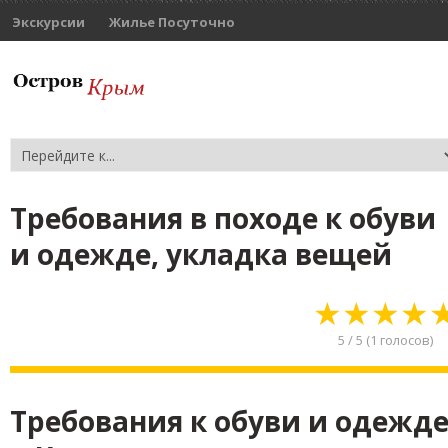
Экскурсии
Жилье Посуточно
Требования в походе к обуви
и одежде, укладка вещей
★
★
★
★
5
/
5
(
1
голосов)
Требования к обуви и одежд