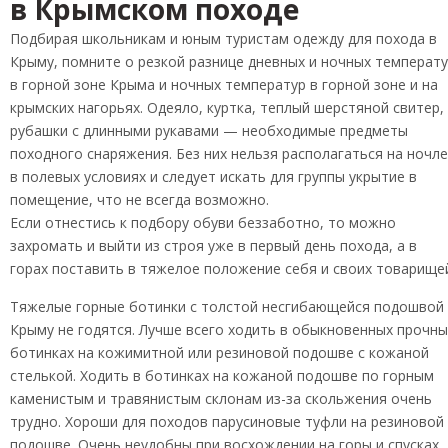
в Крымском походе
Подбирая школьникам и юным туристам одежду для похода в
Крыму, помните о резкой разнице дневных и ночных температ
в горной зоне Крыма и ночных температур в горной зоне и на
крымских нагорьях. Одеяло, куртка, теплый шерстяной свитер,
рубашки с длинными рукавами — необходимые предметы
походного снаряжения. Без них нельзя располагаться на ночле
в полевых условиях и следует искать для группы укрытие в
помещение, что не всегда возможно.
Если отнестись к подбору обуви беззаботно, то можно
захромать и выйти из строя уже в первый день похода, а в
горах поставить в тяжелое положение себя и своих товарище
Тяжелые горные ботинки с толстой несгибающейся подошвой
Крыму не годятся. Лучше всего ходить в обыкновенных прочны
ботинках на кожимитной или резиновой подошве с кожаной
стелькой. Ходить в ботинках на кожаной подошве по горным
каменистым и травянистым склонам из-за скольжения очень
трудно. Хороши для походов парусиновые туфли на резиновой
подошве. Очень неудобны при восхождении на горы и спусках